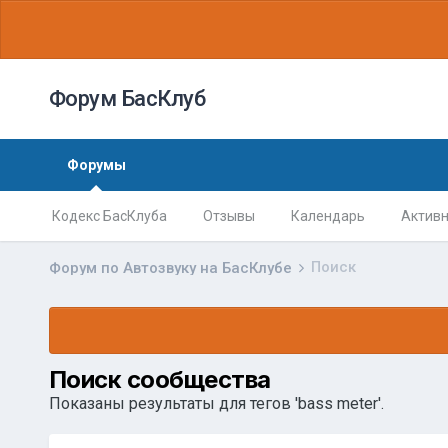
Форум БасКлуб
Форумы
Кодекс БасКлуба
Отзывы
Календарь
Активн
Поиск
Форум по Автозвуку на БасКлубе
Поиск сообщества
Показаны результаты для тегов 'bass meter'.