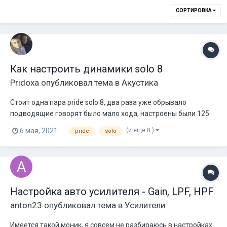
СОРТИРОВКА
Как настроить динамики solo 8
Pridoxa
опубликовал тема в
Акустика
Стоит одна пара pride solo 8, два раза уже обрывало
подводящие говорят было мало хода, настроены были 125
герц 4 порядком с мафона пионер, с верху распущены,
(и ещё 8 )
6 мая, 2021
pride
solo
эквалайзер был весь по нулям кроме частоты 80 герц она
была -6 , тонкомпенсация включена СЧ, srtrv включен 1.
Усилитель кватро xl мостами. Пос...
Настройка авто усилителя - Gain, LPF, HPF
anton23
опубликовал тема в
Усилители
Имеется такой моник, я совсем не разбираюсь в настройках,