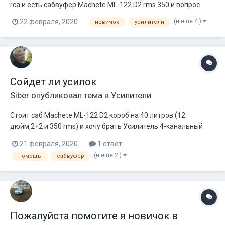
rca и есть сабвуфер Machete ML-122 D2 rms 350 и вопрос
какой нужен усилок (саб хочу мостом в 4 ома) что бы все
(и ещё 4 )
22 февраля, 2020
новичок
усилители
запитать и играло на среднее,AVATAR ABR-460.4 и Ural
(Урал) BV 4.70 на рассмотрение, смогут раскачать
нормально и не будет переплаты
Сойдет ли усилок
Siber
опубликовал тема в
Усилители
Стоит саб Machete ML-122 D2 короб на 40 литров (12
дюйм,2+2 и 350 rms) и хочу брать Усилитель 4-канальный
AVATAR ABR-460.4 но саб мостом на 4 ома и +колонки через
21 февраля, 2020
1 ответ
rca,две колонки по 20 ват домашние И вопрос стоит
(и ещё 2 )
помощь
сабвуфер
подойдет ли усилок и выдаст свою мощь
(https://globaltuning.com/catalog/avtozvuk/usili...
Пожалуйста помогите я новичок в