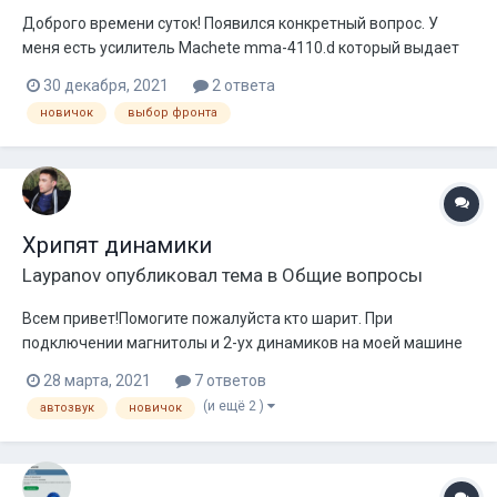
Доброго времени суток! Появился конкретный вопрос. У
меня есть усилитель Machete mma-4110.d который выдает
110W при сопротивлении 4 Ом. Хочу купить новые СЧ
30 декабря, 2021
2 ответа
динамики. Стоит выбор между Pride solo 100 который, как
новичок
выбор фронта
видно по названию, выдает 100W номинала и Pride solo 150 у
которого номинал 1...
Хрипят динамики
Laypanov
опубликовал тема в
Общие вопросы
Всем привет!Помогите пожалуйста кто шарит. При
подключении магнитолы и 2-ух динамиков на моей машине
колонки хрипят,пердят и.т.д При подключении той же
28 марта, 2021
7 ответов
магнитолы и тех же колонок на машине друга играют прям
(и ещё 2 )
автозвук
новичок
идеально. В чём может быть проблема?Единственное что
меняется это проводка на машин...