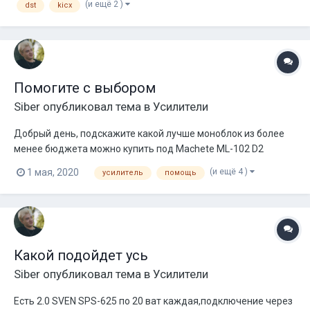
(и ещё 2 )
dst
kicx
1.1100 ACV 4.120 (фронт) короб на т...
Помогите с выбором
Siber
опубликовал тема в
Усилители
Добрый день, подскажите какой лучше моноблок из более
менее бюджета можно купить под Machete ML-102 D2
(и ещё 4 )
1 мая, 2020
усилитель
помощь
Какой подойдет усь
Siber
опубликовал тема в
Усилители
Есть 2.0 SVEN SPS-625 по 20 ват каждая,подключение через