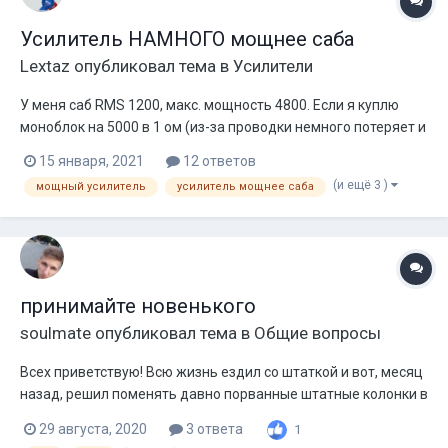
Усилитель НАМНОГО мощнее саба
Lextaz
опубликовал тема в
Усилители
У меня саб RMS 1200, макс. мощность 4800. Если я куплю
моноблок на 5000 в 1 ом (из-за проводки немного потеряет и
выдаст меньше), то что будет при подключении в 1 ом? Если
15 января, 2021
12 ответов
есть желание купить усилитель с запасом мощности, то как
(и ещё 3 )
мощный усилитель
усилитель мощнее саба
быть? Подключать в 2 ом, не валить? Опыта в автозвуке нет.
принимайте новенького
soulmate
опубликовал тема в
Общие вопросы
Всех приветствую! Всю жизнь ездил со штаткой и вот, месяц
назад, решил поменять давно порванные штатные колонки в
дверях. Уехал из магазина с: Kicx 16 х4 (фронт) kenwood 106
29 августа, 2020
3 ответа
1
(дешёвый процессор) DST psw 302 (1000 rms) swat revolution