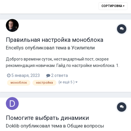
СОРТИРОВКА
Правильная настройка моноблока
Encellys
опубликовал тема в
Усилители
Доброго времени суток, нестандартный пост, скорее
рекомендация новичкам. Гайд по настройке моноблока. 1.
Все настройки на ГУ в 0, гейн в миниум, фильтра распущены.
5 января, 2023
2 ответа
2. Гейн настраиваем на подключенном сабе. Подключаем
(и ещё 5 )
моноблок
настройка
осцилограф к акустическим проводам саба, ищем
максимульную синусоиду на сигнале...
Помогите выбрать динамики
Doklib
опубликовал тема в
Общие вопросы