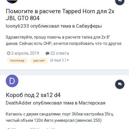
Помогите в расчете Tapped Horn для 2х
JBL GTO 804
loony6233
опубликовал тема в
Сабвуферы
Здравствуйте, прошу помочь в расчете тапка для 2х 8"
динов. Сейчас есть ОНР, хочется попробовать что-то другое.
Можно сказать помощь нужна только в том чтобы
2 апреля, 2019
22 ответа
правильно вбить параметры дина в хорнесп и натыкать
(и ещё 2 )
hornresp
расчет
правильные там кнопочки и галочки) Заранее спасибо
Параметры прилепил
Короб под 2 sa12 d4
DeathAdder
опубликовал тема в
Мастерская
Катаюсь с двумя сандалями. порт 360кв настройка 35гц
чистый объем 120л Авто универсал (авенсис 250)
доигрывает до 70гц со спадом но. Не нравиться горб от 36