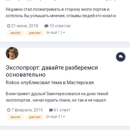
Недавно стал посматривать в сторону экспо портов и
хотелось бы услышать мнение, отзывы людей кто юзал и
сейчас гоняет с экспо портом. Правдо ли, что полка намного
21 июня, 2018
10 ответов
шире и роанее чем у фи и басс более глубокий. Планирую
(и ещё 1 )
экспо
расчет
повседнев, что посоветуете в расчетах и какие подводные
камни могут всплыт...
Экспопрорт: давайте разберемся
основательно
Rokos
опубликовал тема в
Мастерская
Всем привет друзья! Заинтересовался на днях темой
экспопортов.. начал курить поиск, но так и не нашел
нормальной информации, разве что какие-то обрывки и
7 февраля, 2014
61 ответ
огрызки, поэтому решил создать эту тему! Надеюсь, если
(и ещё 3 )
экспо
расчет
каждый из тех, кому есть что рассказать и поделится не
останется равнодушным, а поможет, те...