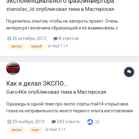
экспоненциального фазоинвертора
stanislav_ld
опубликовал тема в
Мастерская
Поделитесь опытом, чтобы не запороть проект. Очень
интересует величина образующей и её взаимосвязь с
разрывами воздушных потоков, создающих турбулентность
26 октября, 2012
8 ответов
на выходе.
(и ещё 1 )
экспо
короб
Как я делал ЭКСПО...
Garo4Ke
опубликовал тема в
Мастерская
Однажды в одной теме про экспо-порты mail14 открыл мне
глаза на неправильность моего первого опыта изготовления
этих портов! Там воздух шел действительно не по
29 ноября, 2010
243 ответа
22
экспоненте, щас же исправил свою ошибку! Через bassport
(и ещё 3 )
экспо
порт
распечатал шаблон, потом по нему выпиливал стенки порта
из 6мм фанеры! Гнут...