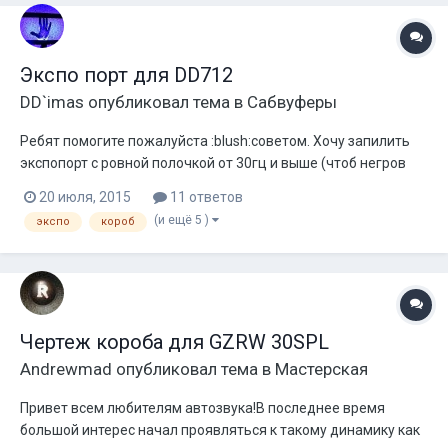
Экспо порт для DD712
DD`imas
опубликовал тема в
Сабвуферы
Ребят помогите пожалуйста :blush:советом. Хочу запилить
экспопорт с ровной полочкой от 30гц и выше (чтоб негров
тоже мог отыграть).Для DD712 от M1C. http://ddaudio-
20 июля, 2015
11 ответов
shop.ru/katalog/catalog/11-
(и ещё 5 )
экспо
короб
catalog#!/~/category/id=8216240&offset=0&sort=normal Авто
KIA RIO 2 хэтч (аналогична калине хэ...
Чертеж короба для GZRW 30SPL
Andrewmad
опубликовал тема в
Мастерская
Привет всем любителям автозвука!В последнее время
большой интерес начал проявляться к такому динамику как