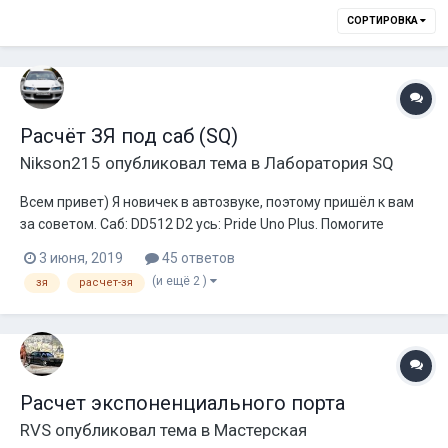
СОРТИРОВКА
Расчёт ЗЯ под саб (SQ)
Nikson215
опубликовал тема в
Лаборатория SQ
Всем привет) Я новичек в автозвуке, поэтому пришёл к вам
за советом. Саб: DD512 D2 усь: Pride Uno Plus. Помогите
расчитать объем ЗЯ под него. Буду признателен)
3 июня, 2019
45 ответов
(и ещё 2 )
зя
расчет-зя
Расчет экспоненциального порта
RVS
опубликовал тема в
Мастерская