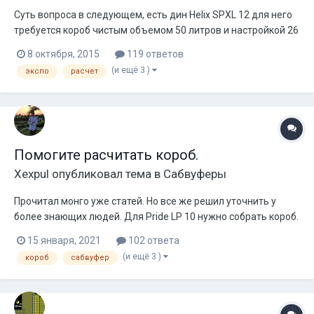
Суть вопроса в следующем, есть дин Helix SPXL 12 для него
требуется короб чистым объемом 50 литров и настройкой 26
гц цифры выведены из спикершопа. Далее при расчете
8 октября, 2015
119 ответов
непосредственно порта в басспорте 1.2, получаем скорость
(и ещё 3 )
экспо
расчет
воздуха в горловине 39 м/с, на выходе 6 м/с. На сколько
крити...
Помогите расчитать короб.
Xexpul
опубликовал тема в
Сабвуферы
Прочитал монго уже статей. Но все же решил уточнить у
более знающих людей. Для Pride LP 10 нужно собрать короб.
Моноблок для саба Pride Uno. Что бы играл в 36 грц
15 января, 2021
102 ответа
примерно (не выше 40). Какие параметры, какая труба
(и ещё 3 )
короб
сабвуфер
должна быть. Помогите пожалуйста. Машина Лада Приора
Хетчбек.