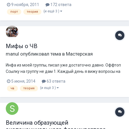
Ground Zero GZRW 30SPL,уже создано много тем где в
9 ноября, 2011
172 ответа
основном,только положительные отзывы о вышеуказанном
(и ещё 3 )
порт
теория
дине.Вот и пришла в голову идея рассчитать короб и
сделать чертежи для него,а в дальнейшем...
Мифы о ЧВ
manul
опубликовал тема в
Мастерская
Инфа из моей группы, писал уже достаточно давно. Оффтоп
Ссылку на группу не дам 1. Каждый день я вижу вопросы на
счет площади туннеля. Всем знакомая формула с сайта DD
5 июня, 2014
63 ответа
Audio Russia, который по неизвестным, причинам сейчас
(и ещё 3 )
чв
теория
недоступен. Эта же теория находится в одной из тем о ЧВ на
форуме басскл...
Величина образующей