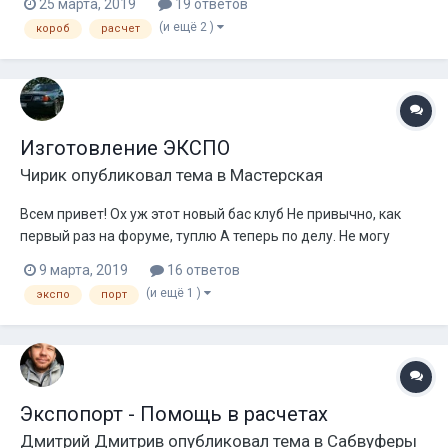
25 марта, 2019
19 ответов
до 40гц. (в пик салона попадает) и не хватает отдачи от 29
(и ещё 2 )
короб
расчет
до 34 (ход приличный а отдачи мало так как ниже настро...
Изготовление ЭКСПО
Чирик
опубликовал тема в
Мастерская
Всем привет! Ох уж этот новый бас клуб Не привычно, как
первый раз на форуме, туплю А теперь по делу. Не могу
найти ни где подробной инфы по ЭКСПО порту, а именно
9 марта, 2019
16 ответов
какая площадь должна быть в сужении порта. Раскрывы я
(и ещё 1 )
экспо
порт
так понял 1к2 - громкость, 1-3 музыкальность Как сильно
вли...
Экспопорт - Помощь в расчетах
Дмитрий Дмитрив
опубликовал тема в
Сабвуферы