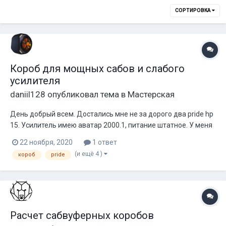
СОРТИРОВКА
Короб для мощных сабов и слабого
усилителя
daniil128
опубликовал тема в
Мастерская
День добрый всем. Достались мне не за дорого два pride hp
15. Усилитель имею аватар 2000.1, питание штатное. У меня
возник вопрос по коробу: какие параметры позволят
22 ноября, 2020
1 ответ
вытащить как можно больше звукового давления с такой
(и ещё 4 )
короб
pride
связки? Объем делать больше чтобы разгрузить динамики и
дать им хода, либо наобор...
Расчет сабвуферных коробов