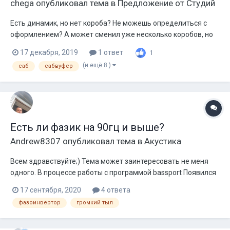
chega
опубликовал тема в
Предложение от Студий
Есть динамик, но нет короба? Не можешь определиться с
оформлением? А может сменил уже несколько коробов, но
бас до сих не такой, как ты его себе представляешь? Есть
17 декабря, 2019
1 ответ
1
решение! Расчет коробов для сабвуферов под ваши
(и ещё 8 )
саб
сабвуфер
музыкальные предпочтения, под ваш автомобиль и под
конкретную модель дина...
Есть ли фазик на 90гц и выше?
Andrew8307
опубликовал тема в
Акустика
Всем здравствуйте;) Тема может заинтересовать не меня
одного. В процессе работы с программой bassport Появился
вывод , что фи выше 90Гц нет. И так, ситуация, имеем
17 сентября, 2020
4 ответа
«шкаф» с четырьмя динамиками 25см мощностью 300rms и
фазоинвертор
громкий тыл
Xmas 2мм. Попытки сделать физик закончились провалом.
Собрал ЗЯ на 1...