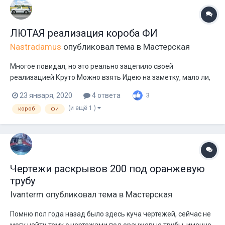
ЛЮТАЯ реализация короба ФИ
Nastradamus
опубликовал тема в
Мастерская
Многое повидал, но это реально зацепило своей
реализацией Круто Можно взять Идею на заметку, мало ли,
вдруг пригодится .
23 января, 2020
4 ответа
3
(и ещё 1 )
короб
фи
Чертежи раскрывов 200 под оранжевую
трубу
Ivanterm
опубликовал тема в
Мастерская
Помню пол года назад было здесь куча чертежей, сейчас не
могу найти тему с чертежами под оранжевые трубы, именно