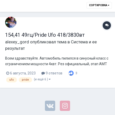
СОРТИРОВКА
154,41 49гц/Pride Ufo 418/3830вт
alexey_gord
опубликовал тема в
Система и ее
результат
Всем здравствуйте. Автомобиль пилился в синусный класс с
ограничением мощности 4квт. Рез официальный, этап АМТ
Барнаул 2023. 2 место класс синус 4к. Автомобиль Chrysler
6 августа, 2023
9 ответов
3
PT Cruiser хетчбэк. Питание 3х30 ЛТО от Алексея Автонова,
(и ещё 6 )
ufo
pride
генератор боль, штатный 120а. Усилитель Aura Monstro 8000.
Подключение на...