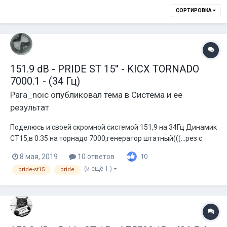
СОРТИРОВКА
151.9 dB - PRIDE ST 15'' - KICX TORNADO
7000.1 - (34 Гц)
Para_noic
опубликовал тема в
Система и ее
результат
Поделюсь и своей скромной системой 151,9 на 34Гц Динамик
СТ15,в 0.35 на торнадо 7000,генератор штатный(((...рез с
одной 30А секцией титаната.Установка ее одной!!! вместо
8 мая, 2019
10 ответов
10
трех АГМ по 90А дала прибавку в 0.4Дб Автомобиль Е53
(и ещё 1 )
pride-st15
pride
BMW.Абсолютный повседнев,рядом с коробом даже пакеты
из ленты по...