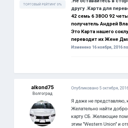
.Не оставайтесь в сто
ТОРГОВЫЙ РЕЙТИНГ
0%
другу .Карта для перев
42 семь 6 38ОО 92 четыр
получатель Андрей Вл
Это Карта нашего сокл
переводит их Жене Дм
Изменено
16 ноября, 2016
по
alkond75
Опубликовано
5 октября, 201
Волгоград
Я даже не представляю, к
Желательно найти добро
карту СБ. Желающие помо
этим "Western Union" и о