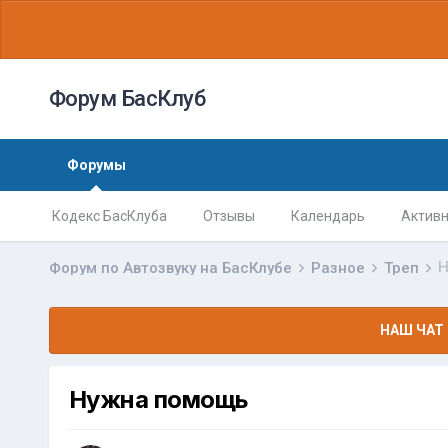
Форум БасКлуб
Форумы
Кодекс БасКлуба
Отзывы
Календарь
Активн
Н
Форум по Автозвуку на БасКлубе
Разное
Треп
НАШ ЧАТ 
Нужна помощь