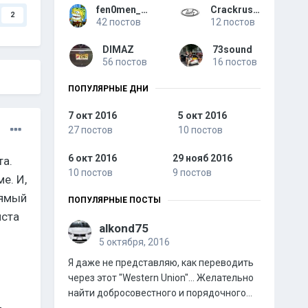
fen0men_77rus
Crackrus21
2
42 постов
12 постов
DIMAZ
73sound
56 постов
16 постов
ПОПУЛЯРНЫЕ ДНИ
7 окт 2016
5 окт 2016
27 постов
10 постов
6 окт 2016
29 нояб 2016
та.
10 постов
9 постов
е. И,
рямый
ПОПУЛЯРНЫЕ ПОСТЫ
йста
alkond75
5 октября, 2016
Я даже не представляю, как переводить
через этот "Western Union"... Желательно
найти добросовестного и порядочного...