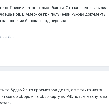
терн. Принимает он только баксы. Отправляешь в филиал
учаешь код. В Америке при получении нужны документы
 заполнении бланка и код перевода
 :pardon:
6
ть то будем? а то просмотров дох*я, а эффекта них*я...
иться со сбором на сбер карту по РФ, потом махнуть на
естерн