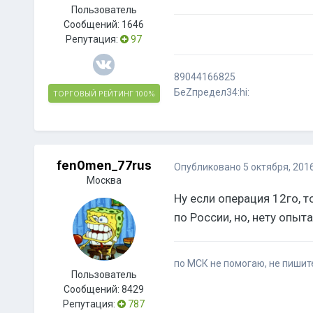
Пользователь
Сообщений:
1646
Репутация:
97
89044166825
БеZпредел34:hi:
ТОРГОВЫЙ РЕЙТИНГ
100%
fen0men_77rus
Опубликовано
5 октября, 201
Москва
Ну если операция 12го, т
по России, но, нету опыта
по МСК не помогаю, не пишите
Пользователь
Сообщений:
8429
Репутация:
787