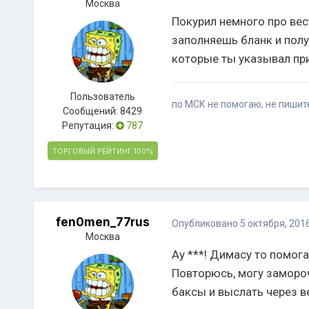
Москва
Покурил немного про вес
заполняешь бланк и пол
которые ты указывал при
Пользователь
по МСК не помогаю, не пишите
Сообщений:
8429
Репутация:
787
ТОРГОВЫЙ РЕЙТИНГ
100%
fen0men_77rus
Опубликовано
5 октября, 201
Москва
Ау ***! Димасу то помога
Повторюсь, могу замороч
баксы и выслать через в