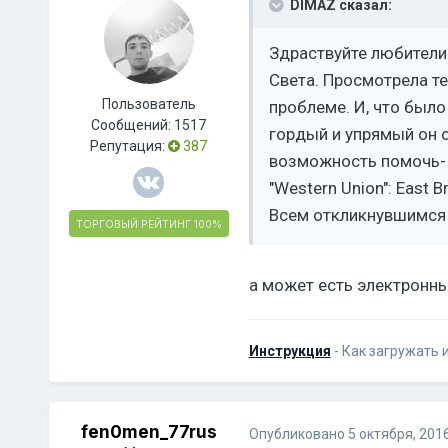
DIMAZ сказал:
Здраствуйте любители 
Света. Просмотрела те
Пользователь
проблеме. И, что был
Сообщений:
1517
гордый и упрямый он о
Репутация:
387
возможность помочь- 
"Western Union": East B
Всем откликнувшимся 
ТОРГОВЫЙ РЕЙТИНГ
100%
а может есть электронн
Инструкция
- Как загружать 
fen0men_77rus
Опубликовано
5 октября, 201