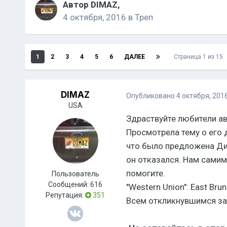
Автор
DIMAZ
,
4 октября, 2016
в
Треп
1
2
3
4
5
6
ДАЛЕЕ
Страница 1 из 15
DIMAZ
Опубликовано
4 октября, 201
USA
Здраствуйте любители ав
Просмотрела тему о его 
что было предложена Ди
он отказался. Нам самим
помогите.
Пользователь
Сообщений:
616
"Western Union": East Bru
Репутация:
351
Всем откликнувшимся за