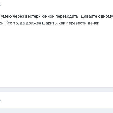
6
е умею через вестерн юнион переводить. Давайте одному
ерн. Кто то, да должен шарить, как перевести денег
6