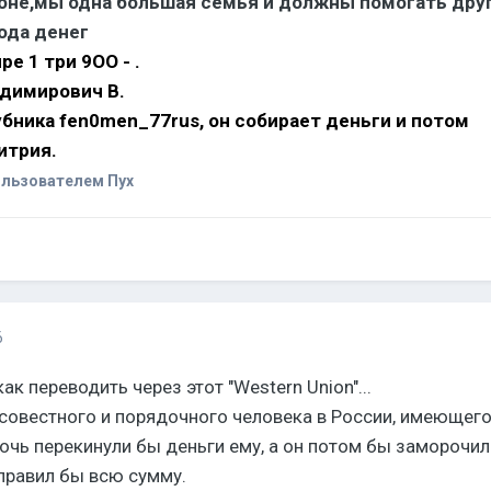
роне,мы одна большая семья и должны помогать дру
ода денег
е 1 три 9ОО - .
адимирович В
.
убника
fen0men_77rus
, он собирает деньги и потом
итрия.
льзователем Пух
6
ак переводить через этот "Western Union"...
совестного и порядочного человека в России, имеющег
чь перекинули бы деньги ему, а он потом бы заморочил
тправил бы всю сумму.