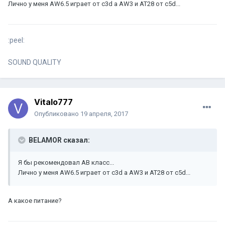
Лично у меня AW6.5 играет от c3d а AW3 и AT28 от c5d...
:peel:
SOUND QUALITY
Vitalo777
Опубликовано
19 апреля, 2017
BELAMOR сказал:
Я бы рекомендовал AB класс...
Лично у меня AW6.5 играет от c3d а AW3 и AT28 от c5d...
А какое питание?