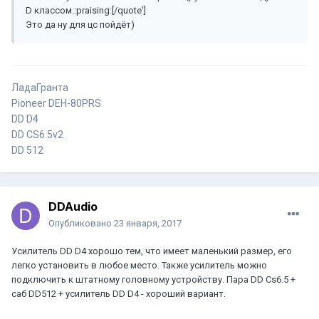
D классом.:praising:[/quote']
Это да ну для цс пойдёт)
ЛадаГранта
Pioneer DEH-80PRS
DD D4
DD CS6.5v2
DD 512
DDAudio
Опубликовано
23 января, 2017
Усилитель DD D4 хорошо тем, что имеет маленький размер, его
легко установить в любое место. Также усилитель можно
подключить к штатному головному устройству. Пара DD Cs6.5 +
саб DD512 + усилитель DD D4 - хороший вариант.