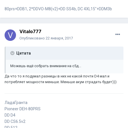
80prs+DDB1, 2*DDVO-M8(v2)+DD SS4b, DC 4XL15"+DDM3b
Vitalo777
Опубликовано
22 января, 2017
Цитата
Можешь ещё собрать внимание на с5д...
Да что то я подумал разницы в них не какой почти D4 мал и
потребляет мощности меньше. Меньше акум страдать будет)))
ЛадаГранта
Pioneer DEH-80PRS
DD D4
DD CS6.5v2
DD 512