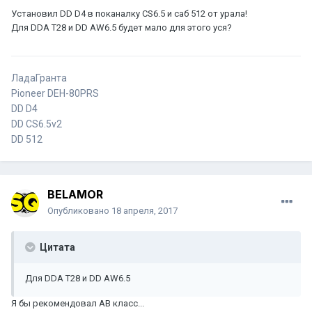
Установил DD D4 в поканалку CS6.5 и саб 512 от урала!
Для DDA T28 и DD AW6.5 будет мало для этого уся?
ЛадаГранта
Pioneer DEH-80PRS
DD D4
DD CS6.5v2
DD 512
BELAMOR
Опубликовано
18 апреля, 2017
Цитата
Для DDA T28 и DD AW6.5
Я бы рекомендовал AB класс...