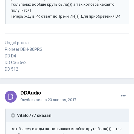
тюльпанах вообще круть была))) а так колбаса какаято
получится)
Теперь жду в РК ответ по Трейн ИН))) Для приобретения D4
ЛадаГранта
Pioneer DEH-80PRS
DD D4
DD CS6.5v2
DD 512
DDAudio
Опубликовано
23 января, 2017
Vitalo777 сказал:
вот бы ему входы на тюльпанах вообще круть была))) а так