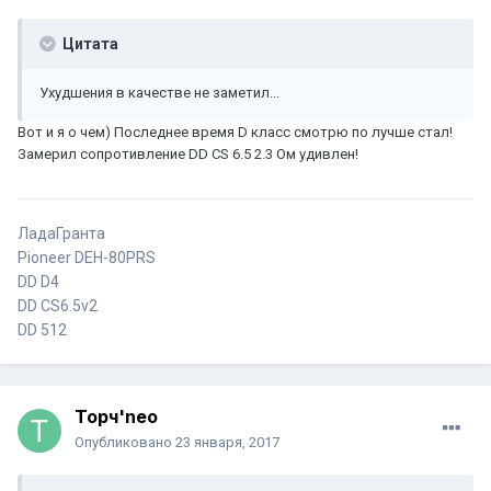
Цитата
Ухудшения в качестве не заметил...
Вот и я о чем) Последнее время D класс смотрю по лучше стал!
Замерил сопротивление DD CS 6.5 2.3 Ом удивлен!
ЛадаГранта
Pioneer DEH-80PRS
DD D4
DD CS6.5v2
DD 512
Торч'neo
Опубликовано
23 января, 2017