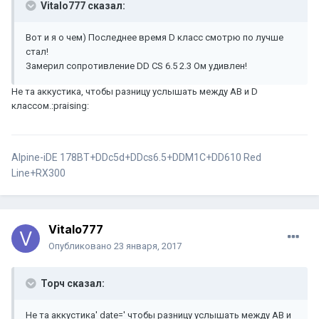
Vitalo777 сказал:
Вот и я о чем) Последнее время D класс смотрю по лучше
стал!
Замерил сопротивление DD CS 6.5 2.3 Ом удивлен!
Не та аккустика, чтобы разницу услышать между АВ и D
классом.:praising:
Alpine-iDE 178BT+DDc5d+DDcs6.5+DDM1C+DD610 Red
Line+RX300
Vitalo777
Опубликовано
23 января, 2017
Торч сказал:
Не та аккустика' date=' чтобы разницу услышать между АВ и