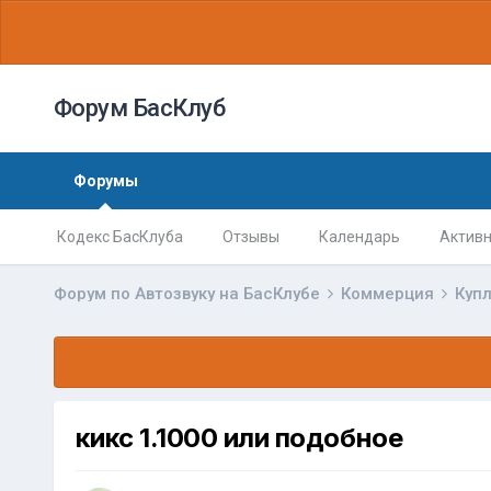
Форум БасКлуб
Форумы
Кодекс БасКлуба
Отзывы
Календарь
Активн
Форум по Автозвуку на БасКлубе
Коммерция
Куп
кикс 1.1000 или подобное