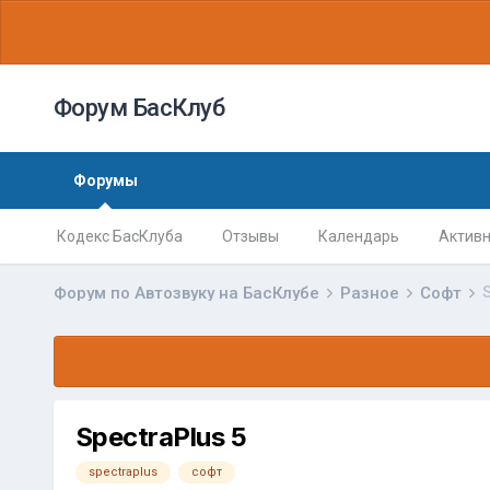
Форум БасКлуб
Форумы
Кодекс БасКлуба
Отзывы
Календарь
Активн
Форум по Автозвуку на БасКлубе
Разное
Софт
SpectraPlus 5
spectraplus
софт