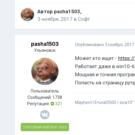
Автор
pasha1503
,
3 ноября, 2017
в
Софт
pasha1503
Опубликовано
3 ноября, 2017
Ульяновск
Может кто ищет -
https:/
Работает даже в win10-64
Мощная и точная програм
Попасть на страницу рут
Пользователь
Сообщений:
1738
Mayhem15+ural3500 / sica10"
Репутация:
321
ТОРГОВЫЙ РЕЙТИНГ
100%