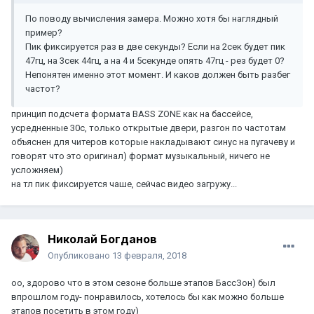
По поводу вычисления замера. Можно хотя бы наглядный
пример?
Пик фиксируется раз в две секунды? Если на 2сек будет пик
47гц, на 3сек 44гц, а на 4 и 5секунде опять 47гц - рез будет 0?
Непонятен именно этот момент. И каков должен быть разбег
частот?
принцип подсчета формата BASS ZONE как на бассейсе,
усредненные 30с, только открытые двери, разгон по частотам
объяснен для читеров которые накладывают синус на пугачеву и
говорят что это оригинал) формат музыкальный, ничего не
усложняем)
на тл пик фиксируется чаше, сейчас видео загружу...
Николай Богданов
Опубликовано
13 февраля, 2018
оо, здорово что в этом сезоне больше этапов БассЗон) был
впрошлом году- понравилось, хотелось бы как можно больше
этапов посетить в этом году)