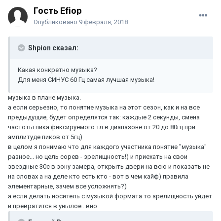
Гость Efiop
Опубликовано
9 февраля, 2018
Shpion сказал:
Какая конкретно музыка?
Для меня СИНУС 60 Гц самая лучшая музыка!
музыка в плане музыка.
а если серьезно, то понятие музыка на этот сезон, как и на все
предыдущие, будет определятся так: каждые 2 секунды, смена
частоты пика фиксируемого тл в диапазоне от 20 до 80гц при
амплитуде пиков от 5гц)
в целом я понимаю что для каждого участника понятие "музыка"
разное... но цель сорев - зрелищность!) и приехать на свои
звездные 30с в зону замера, открыть двери на всю и показать не
на словах а на деле кто есть кто - вот в чем кайф) правила
элементарные, зачем все усложнять?)
а если делать носитель с музыкой формата то зрелищность уйдет
и превратится в унылое ..вно