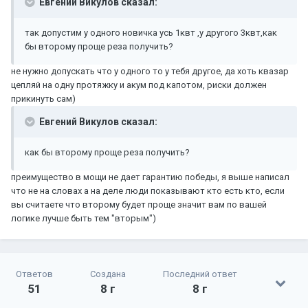
Евгений Викулов сказал:
так допустим у одного новичка усь 1квт ,у другого 3квт,как
бы второму проще реза получить?
не нужно допускать что у одного то у тебя другое, да хоть квазар
цепляй на одну протяжку и акум под капотом, риски должен
прикинуть сам)
Евгений Викулов сказал:
как бы второму проще реза получить?
преимущество в мощи не дает гарантию победы, я выше написал
что не на словах а на деле люди показывают кто есть кто, если
вы считаете что второму будет проще значит вам по вашей
логике лучше быть тем "вторым")
Ответов
Создана
Последний ответ
51
8 г
8 г