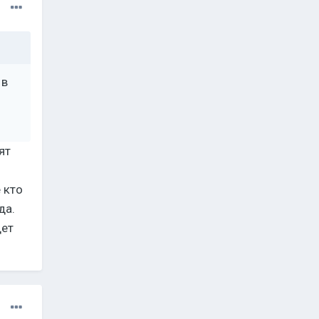
 в
ят
 кто
да.
дет