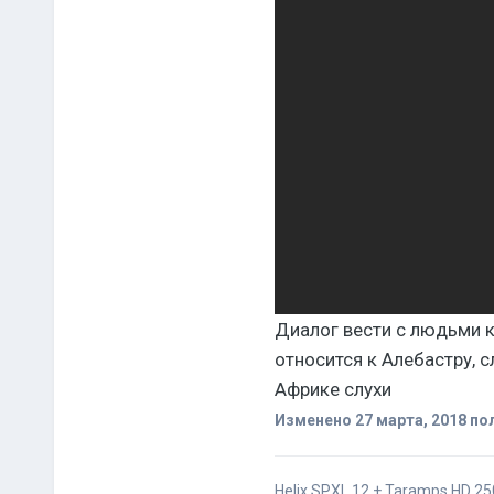
Диалог вести с людьми к
относится к Алебастру, с
Африке слухи
Изменено
27 марта, 2018
по
Helix SPXL 12 + Taramps HD 25