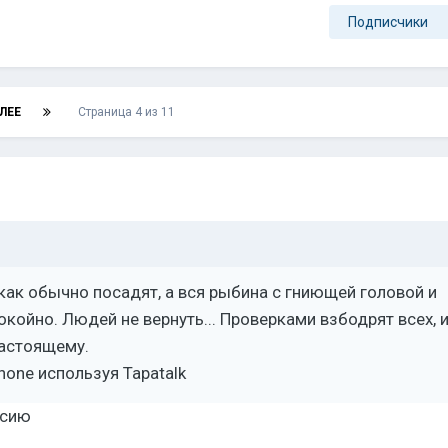
Подписчики
ЛЕЕ
Страница 4 из 11
как обычно посадят, а вся рыбина с гниющей головой и
койно. Людей не вернуть... Проверками взбодрят всех, 
настоящему.
hone используя Tapatalk
исию