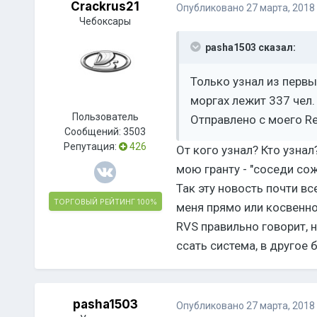
Crackrus21
Опубликовано
27 марта, 2018
Чебоксары
pasha1503 сказал:
Только узнал из первы
моргах лежит 337 чел.
Пользователь
Отправлено с моего Re
Сообщений:
3503
Репутация:
426
От кого узнал? Кто узнал
мою гранту - "соседи со
Так эту новость почти вс
ТОРГОВЫЙ РЕЙТИНГ
100%
меня прямо или косвенно 
RVS правильно говорит, н
ссать система, в другое 
pasha1503
Опубликовано
27 марта, 2018