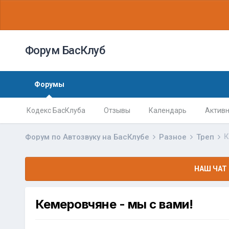
Форум БасКлуб
Форумы
Кодекс БасКлуба
Отзывы
Календарь
Активн
К
Форум по Автозвуку на БасКлубе
Разное
Треп
НАШ ЧАТ 
Кемеровчяне - мы с вами!