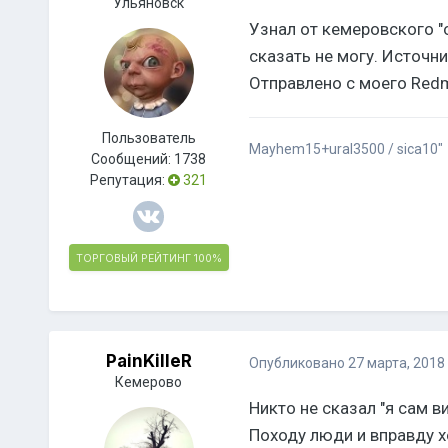
Ульяновск
Узнал от кемеровского "
сказать не могу. Источн
Отправлено с моего Redm
Пользователь
Mayhem15+ural3500 / sica10"
Сообщений:
1738
Репутация:
321
ТОРГОВЫЙ РЕЙТИНГ
100%
PainKilleR
Опубликовано
27 марта, 2018
Кемерово
Никто не сказал "я сам в
Походу люди и вправду 