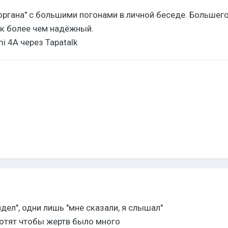
органа" с большими погонами в личной беседе. Большег
ик более чем надёжный.
i 4A через Tapatalk
идел", одни лишь "мне сказали, я слышал"
хотят чтобы жертв было много