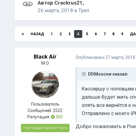
Автор
Crackrus21
,
26 марта, 2018
в
Треп
НАЗАД
1
2
3
4
5
6
7
8
9
ДА
Black Air
Опубликовано
27 марта, 2018
М.О
DDMoscow сказал:
Кассиршу с чоповцем 
дальше будет жить спо
Пользователь
опять все вернётся к 
Сообщений:
2522
Отправлено с моего iP
Репутация:
305
Добро пожаловать в Ро
ТОРГОВЫЙ РЕЙТИНГ
100%