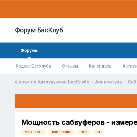
Форум БасКлуб
Форумы
Кодекс БасКлуба
Отзывы
Календарь
Активн
Форум по Автозвуку на БасКлубе
Аппаратура
Саб
Мощность сабвуферов - измерен
мощность
измерение
rms
вт