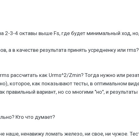
на 2-3-4 октавы выше Fs, где будет минимальный ход, но
ов, а в качестве результата принять усредненку или rms?
rms рассчитать как Urms^2/Zmin? Тогда нужно или резать
о), которое, как показывают тесты, в оптимальном виде
ак правильный вариант, но со многими "но", и результат
ильно? Кто что думает?
не наше, ненавижу ломать железо, ни свое, ни чужое. Те