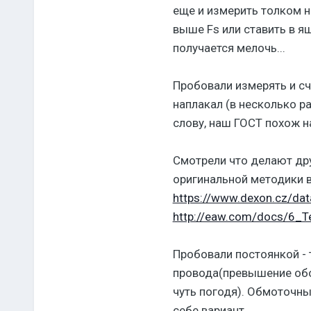
еще и измерить толком 
выше Fs или ставить в я
получается мелочь...
Пробовали измерять и счи
наплакал (в несколько р
слову, наш ГОСТ похож на
Смотрели что делают дру
оригинальной методики в
https://www.dexon.cz/dat
http://eaw.com/docs/6_T
Пробовали постоянкой - 
провода(превышение обор
чуть погодя). Обмоточный
себе вариант.