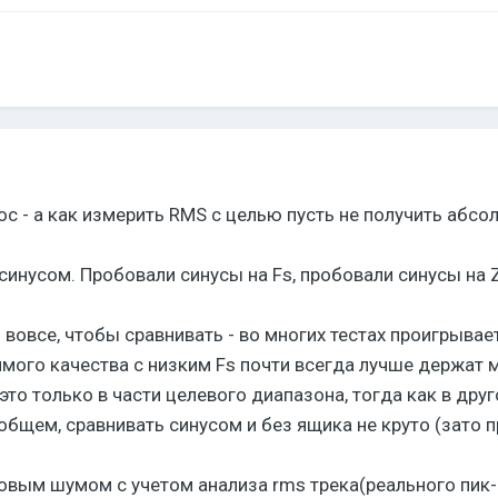
ос - а как измерить RMS с целью пусть не получить абсо
инусом. Пробовали синусы на Fs, пробовали синусы на 
вовсе, чтобы сравнивать - во многих тестах проигрывает
мого качества с низким Fs почти всегда лучше держат 
 это только в части целевого диапазона, тогда как в дру
общем, сравнивать синусом и без ящика не круто (зато п
вым шумом с учетом анализа rms трека(реального пик-ф