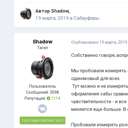
Автор
Shadow
,
19 марта, 2019
в
Сабвуферы
Shadow
Опубликовано
19 марта, 2019
Тагил
Собственно говоря, вопр
Мы пробовали измерять с
одинаковый для всех.
Тут можно и не измерять 
Пользователь
Сообщений:
3098
оформления сабы сравни
Репутация:
1114
чувствительности - и все
меняется еще больше. В 
ТОРГОВЫЙ РЕЙТИНГ
100%
Пробовали измерять розо