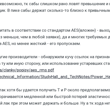
невозможно, тк сабы слишком рано ловят превышение и 
щик. В пике сабы держат сколько-то близко к привычным
тать в соответствии со стандартом AES(вложен) - выходи
аз меньше, чем в любой заявке), да и многих требуемых 
 AES, но менее жесткий - его пропускаем.
гие производители - обнаружили кучу ссылок на признан
 ту или иную сторону, или использование устаревших ст
a/clanky/popisy/aes_rms.pdf
echnical_Information/StudyHall_and_TechNotes/Power_Ha
так хотя бы удается получить T и P около предполагаем
ачивается медленной или быстрой потерей эластичности
 лак при этом может держать и больше. Ну а тк хода нет,