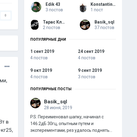
Edik 43
Konstantin Sergeev
3 постов
1 пост
0
Тарас Кльован
Basik_sql
2 постов
37 постов
ПОПУЛЯРНЫЕ ДНИ
1 сент 2019
24 сент 2019
4 постов
4 постов
9 окт 2019
9 сент 2019
4 постов
3 постов
ми,
ПОПУЛЯРНЫЕ ПОСТЫ
Basik_sql
28 июня, 2019
P.S: Переименовал шапку, начинал с
Вт в
146.2дБ 30гц, опытным путем и
+кг25,
эксперементами, рез удалось поднять...