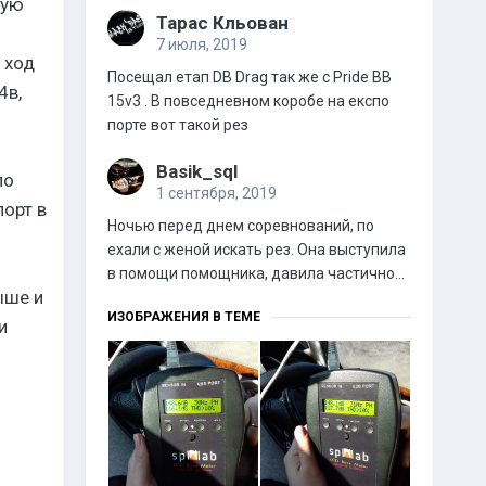
тую
Тарас Кльован
7 июля, 2019
 ход
Посещал етап DB Drag так же с Pride BB
4в,
15v3 . В повседневном коробе на експо
порте вот такой рез
Basik_sql
 о
1 сентября, 2019
порт в
Ночью перед днем соревнований, по
ехали с женой искать рез. Она выступила
в помощи помощника, давила частично...
ыше и
ИЗОБРАЖЕНИЯ В ТЕМЕ
и