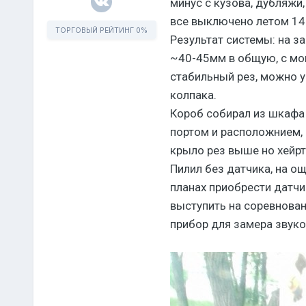
минус с кузова, дубляжи,
все выключено летом 14.
ТОРГОВЫЙ РЕЙТИНГ
0%
Результат системы: на за
~40-45мм в общую, с мощ
стабил ь ный рез, можно
колпака.
Короб собирал из шкафа (
портом и расположнием, с
крыло рез выше но хейрт
Пилил без датчика, на о
планах приобрести датчик
выступить на соревнова
прибор для замера звуко