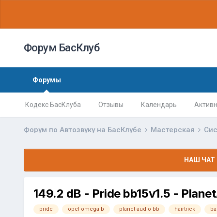
Форум БасКлуб
Форумы
Кодекс БасКлуба
Отзывы
Календарь
Активн
Форум по Автозвуку на БасКлубе
Мастерская
Сис
НАШ ЧАТ 
149.2 dB - Pride bb15v1.5 - Plane
pride
opel omega b
planet audio bb
hairtrick
ba