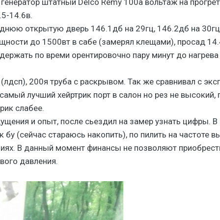
 генер ато р штатный Delco Remy 100a вольтаж на прогре
5-14.6в.
дню ю открытую дверь 146.1дб на 29гц, 146.2дб на 30г ц
ности до 1500вт в сабе (замерял клещами), просад 14.
 удержать по времи орентировочно пару минут до нагрева
лдсп), 200я труба с раскрывом. Так же сравнивал с эксп
амый лучший хейрт рик порт в салон но рез не высокий, 
рик слабее.
щущения и опыт, после сьездил на замер узнать цифры. В
 бу (сейчас стараюсь накопить), по пилить на частоте в
ниях. В данный момент финансы не позволяют приобрест
вого давления.