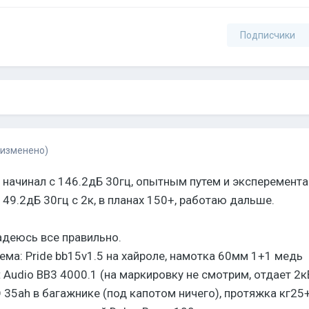
Подписчики
(изменено)
, начинал с 146.2дБ 30гц, опытным путем и эксперемента
49.2дБ 30гц с 2к, в планах 150+, работаю дальше.
адеюсь все правильно.
ема: Pride bb15v1.5 на хайроле, намотка 60мм 1+1 медь
 Audio BB3 4000.1 (на маркировку не смотрим, отдает 2к
 35ah в багажнике (под капотом ничего), протяжка кг25