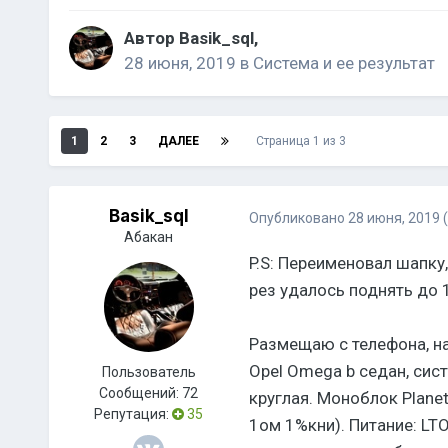
Автор
Basik_sql
,
28 июня, 2019
в
Система и ее результат
1
2
3
ДАЛЕЕ
Страница 1 из 3
Basik_sql
Опубликовано
28 июня, 2019
Абакан
P.S: Переименовал шапку
рез удалось поднять до 1
Размещаю с телефона, н
Opel Omega b седан, сист
Пользователь
Сообщений:
72
круглая. Моноблок Planet
Репутация:
35
1ом 1%кни). Питание: LTO