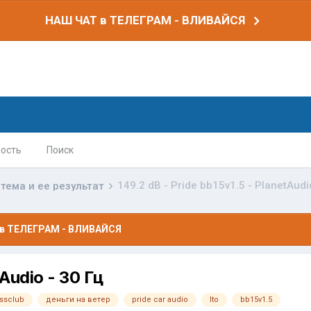
НАШ ЧАТ в ТЕЛЕГРАМ - ВЛИВАЙСЯ
ость
Поиск
149.2 dB - Pride bb15v1.5 - PlanetAudi
тема и ее результат
в ТЕЛЕГРАМ - ВЛИВАЙСЯ
tAudio - 30 Гц
ssclub
деньги на ветер
pride car audio
lto
bb15v1.5