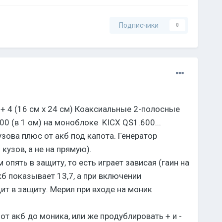
Подписчики
0
+ 4 (16 см x 24 см) Коаксиальные 2-полосные
00 (в 1 ом) на моноблоке KICX QS1.600...
узова плюс от акб под капота. Генератор
кузов, а не на прямую).
опять в защиту, то есть играет зависая (гаин на
кб показывает 13,7, а при включении
ит в защиту. Мерил при входе на моник
т акб до моника, или же продублировать + и -