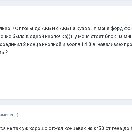
ьно !! От гены до АКБ и с АКБ на кузов . У меня форд ф
шение было в одной кнопочке))) у меня стоит блок на ми
 соединил 2 конца кнопкой и вооля 14.8 в наваливаю про
ть ?
изменено)
я не так уж хорошо отжал концевик на кг50 от гена до 