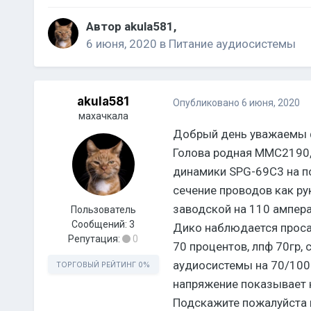
Автор
akula581
,
6 июня, 2020
в
Питание аудиосистемы
akula581
Опубликовано
6 июня, 2020
махачкала
Добрый день уважаемы 
Голова родная ММС2190, 
динамики SPG-69C3 на пол
сечение проводов как рук
заводской на 110 ампера.
Пользователь
Сообщений:
3
Дико наблюдается просадк
Репутация:
0
70 процентов, лпф 70гр,
аудиосистемы на 70/100 г
ТОРГОВЫЙ РЕЙТИНГ
0%
напряжение показывает н
Подскажите пожалуйста к