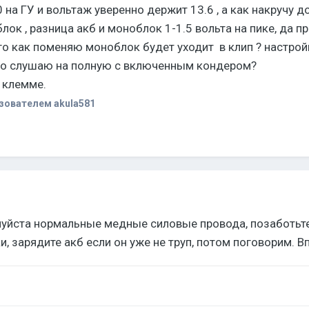
на ГУ и вольтаж уверенно держит 13.6 , а как накручу 
блок , разница акб и моноблок 1-1.5 вольта на пике, да 
ого как поменяю моноблок будет уходит в клип ? настр
что слушаю на полную с включенным кондером?
 клемме.
зователем akula581
луйста нормальные медные силовые провода, позаботьт
, зарядите акб если он уже не труп, потом поговорим. В