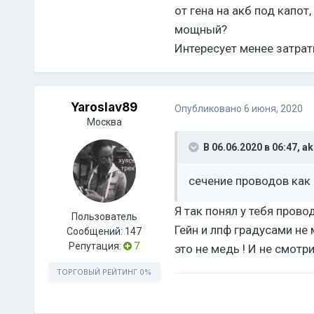
от гена на акб под капо
мощный?
Интересует менее затратн
Yaroslav89
Опубликовано
6 июня, 2020
Москва
В 06.06.2020 в 06:47,
ak
сечение проводов как 
Я так понял у тебя прово
Пользователь
Гейн и лпф градусами не 
Сообщений:
147
Репутация:
7
это не медь ! И не смотри
ТОРГОВЫЙ РЕЙТИНГ
0%