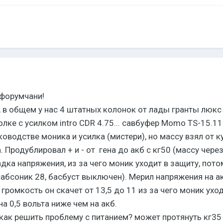
форумчани!
в общем у нас 4 штатных колонок от лады гранты люкс 
ке с усилком intro CDR 4.75... савбуфер Momo TS-15.11
оводстве моника и усилка (мистери), но массу взял от к
 Продублировал + и - от гена до акб с кг50 (массу через 
а напряжения, из за чего моник уходит в защиту, потом 
 сабсоник 28, басбуст выключен). Мерил напряжения на а
ромкость он скачет от 13,5 до 11 из за чего моник уход
а 0,5 вольта ниже чем на акб.
ак решить проблему с питанием? может протянуть кг35 о