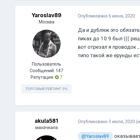
Yaroslav89
Опубликовано
6 июня, 2020
Москва
Да и дубляж это обязател
пиках до 10.9 был ((( ре
вот отрезал я проводок ,
типо такой же ерунды ес
Пользователь
Сообщений:
147
Репутация:
7
ТОРГОВЫЙ РЕЙТИНГ
0%
akula581
Опубликовано
5 июля, 2020
(
махачкала
оказываетс
@Yaroslav89