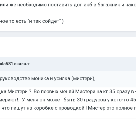
т, или же необходимо поставить доп акб в багажник и на
ое то есть "и так сойдет" )
ula581
сказал:
руководстве моника и усилка (мистери),
дка Мистери ?. Во первых меняй Мистери на кг 35 сразу в
мериют!. У меня он может быть 30 градусов у кого-то 45 а
 что пишут на коробке с проводкой ! Мистер это полное г..