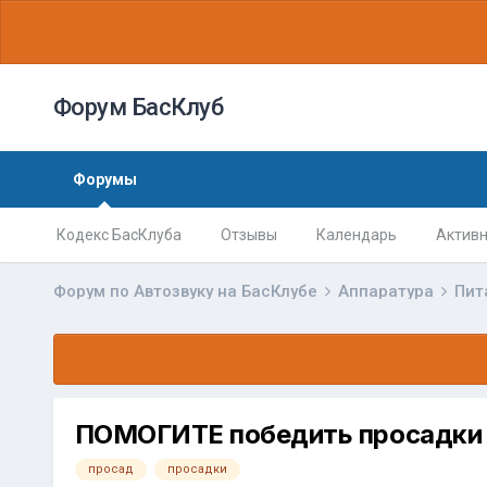
Форум БасКлуб
Форумы
Кодекс БасКлуба
Отзывы
Календарь
Активн
Форум по Автозвуку на БасКлубе
Аппаратура
Пит
ПОМОГИТЕ победить просадки
просад
просадки