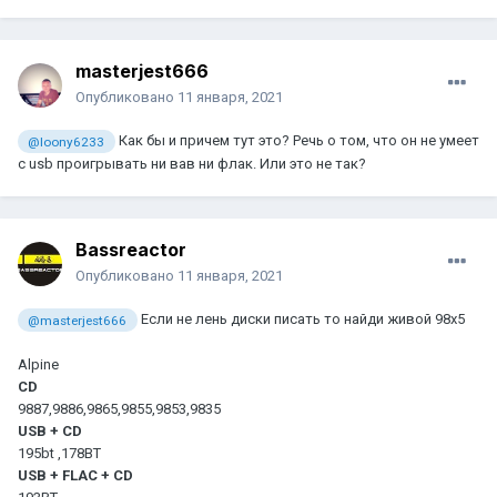
masterjest666
Опубликовано
11 января, 2021
Как бы и причем тут это? Речь о том, что он не умеет
@loony6233
с usb проигрывать ни вав ни флак. Или это не так?
Bassreactor
Опубликовано
11 января, 2021
Если не лень диски писать то найди живой 98x5
@masterjest666
Alpine
CD
9887,9886,9865,9855,9853,9835
USB + CD
195bt ,178BT
USB + FLAC + CD