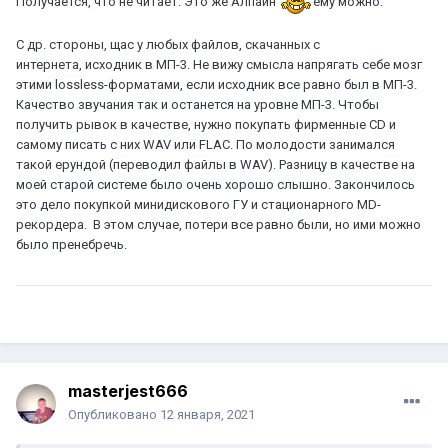
Получается, что не читает. Это же Алпайн
ему можно.
С др. стороны, щас у любых файлов, скачанных с
интернета, исходник в МП-3. Не вижу смысла напрягать себе мозг
этими lossless-форматами, если исходник все равно был в МП-3.
Качество звучания так и останется на уровне МП-3. Чтобы
получить рывок в качестве, нужно покупать фирменные CD и
самому писать с них WAV или FLAC. По молодости занимался
такой ерундой (переводил файлы в WAV). Разницу в качестве на
моей старой системе было очень хорошо слышно. Закончилось
это дело покупкой минидискового ГУ и стационарного MD-
рекордера. В этом случае, потери все равно были, но ими можно
было пренебречь.
masterjest666
Опубликовано
12 января, 2021