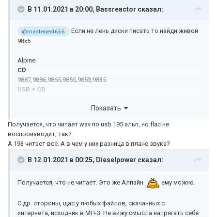
В 11.01.2021 в 20:00,
Bassreactor
сказал:
Если не лень диски писать то найди живой
@masterjest666
98x5
Alpine
CD
9887,9886,9865,9855,9853,9835
USB + CD
195bt ,178BT
Показать
USB + FLAC + CD
193BT
Получается, что читает wav по usb 195 альп, но flac не
USB + FLAC
воспроизводит, так?
92BT
А 193 читает все. А в чем у них разница в плане звука?
В 12.01.2021 в 00:25,
Dieselpower
сказал:
Получается, что не читает. Это же Алпайн
ему можно.
С др. стороны, щас у любых файлов, скачанных с
интернета, исходник в МП-3. Не вижу смысла напрягать себе