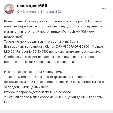
masterjest666
Опубликовано
8 января, 2021
Всем привет! Столкнулся со сложностью выбора ГУ. Прочитал
много информации, и почти везде пишут, про то, что лучше старых
магнитол ничего нет. Имеется ввиду McIntosh MX406 и ему
подобные)))
Теперь не могу решиться, что все-таки выбрать.
Есть варианты, такие как: Clarion DRX 9375 R+DPH 9300 , McIntosh
MX406 , Panasonic CQ-TX5500 по приемлемым для меня ценам.
Особенно интересует панасоник. Цена приятная, внешность
нравится. Есть владельцы данного аппарата?
И, собственно, вопросы данной темы:
1. Действительно ли так, что старые аппараты не ровня
современным, или же все дело в цене? Или есть аппараты, но с
запредельными ценниками?
Второй вопрос будет вытекать из первого...
2. Есть ли более-менее современные ГУ ценой до 30 к, где есть
USB?