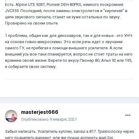
Есть. Alpine UTE 92BT, Pioneer DEH-80PRS, немного поскромнее
JVC355. Последний, после замены электролитов и "кирпичей" в
цепи звукового сигнала, станет не хуже остальных по звуку.
Проверено на своем опыте.
1 проблема, общая как для динозавров, так и для новых - это УНЧ
на основе говно-микросхемы. Это если речь идет о звучании
самого ГУ, не прибегая к помощи внешнего усилителя. А если
внешний усь все-таки планируется, вопрос не стоит траты на него
времени своей жизни. Берете по вкусу Пионер 80, Альп 92 или 195,
и собираете свою систему.
masterjest666
Опубликовано
9 января, 2021
Забыл написать. Усилитель куплен, sansui a 817. Трехполоску через
него подцепить вариант, или же лучше допукить ещё 2ух