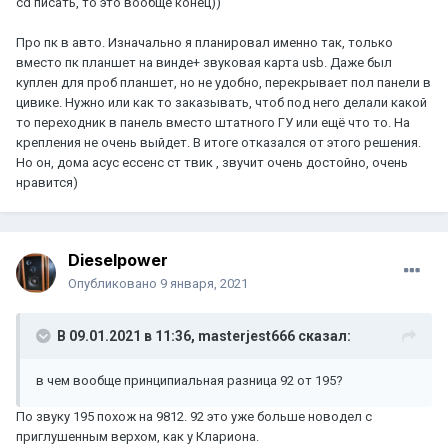
cd писать, то это вообще конец))
Про пк в авто. Изначально я планировал именно так, только
вместо пк планшет на винде+ звуковая карта usb. Даже был
куплен для проб планшет, но не удобно, перекрывает пол панели в
цивике. Нужно или как то заказывать, чтоб под него делали какой
то переходник в панель вместо штатного ГУ или ещё что то. На
крепления не очень выйдет. В итоге отказался от этого решения.
Но он, дома асус ессенс ст твик , звучит очень достойно, очень
нравится)
Dieselpower
Опубликовано
9 января, 2021
В 09.01.2021 в 11:36,
masterjest666
сказал:
в чем вообще принципиальная разница 92 от 195?
По звуку 195 похож на 9812. 92 это уже больше новодел с
приглушенным верхом, как у Клариона.