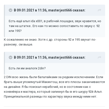
В 09.01.2021 в 11:36,
masterjest666
сказал:
Есть ещё альп ida x001, в рабочей лошадке, звук нравится, но
там на штатке.. Его как-то можно сопоставить по звуку с 92
или 195?
К сожалению не знаю. Хотя с др. стороны 92 и 195 звучат по-
разному.. см выше.
В 09.01.2021 в 11:36,
masterjest666
сказал:
Есть ли им аналоги 2din?
2 DIN всю жизнь были балалайками за редким исключением. Если
брать выше упомянутый Макинтош, все его плюсы заканчиваются
на дизайне. Я бы поискал нерабочий, но в состоянии как с
конвейера и мастера, который запихнул бы в его шкуру 92й Альп.
Принципиальной разницы по характеру звука между ними нет.