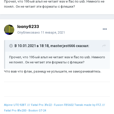
Прочел, что 195-ый альп не читает wav и flac по usb. Немного не
понял.. Он не читает эти форматы с флешки?
loony6233
Опубликовано
11 января, 2021
В 10.01.2021 в 18:18,
masterjest666
сказал:
Прочел, что 195-ый альп не читает wav и flac по usb. Немного
не понял.. Он не читает эти форматы с флешки?
Что вав что флак, разницу не услышите, не заморачивайтесь.
Alpine UTE-92BT /// Faital Pro 3fe22 - Fusion FBS602 Tweak made by FFZ ///
Faital Pro 8fe200 - Boston GT-24