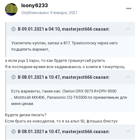
loony6233
Опубликовано
9 января, 2021
В 09.01.2021 в 04:10,
masterjest666
сказал:
Усилитель куплен, sansui a 817. Трехполоску через него
подцепить вариант,
а если рца 3 пары, то как будете трешку+саб рулить
Я в последнее время все задумываюсь о компе в тачку+проц
В 08.01.2021 в 10:47,
masterjest666
сказал:
Есть варианты, такие как: Clarion DRX 9375 R+DPH 9300
, McIntosh MX406 , Panasonic CQ-TX5500 по приемлемым для
меня ценам.
Будете диски писать?
Если брать из новоделов, то я за альп 92, флэшка блютуз
В 08.01.2021 в 10:47,
masterjest666
сказал: