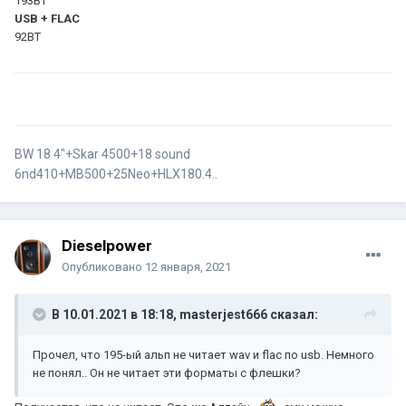
193BT
USB + FLAC
92BT
BW 18 4"+Skar 4500+18 sound
6nd410+MB500+25Neo+HLX180.4..
Dieselpower
Опубликовано
12 января, 2021
В 10.01.2021 в 18:18,
masterjest666
сказал:
Прочел, что 195-ый альп не читает wav и flac по usb. Немного
не понял.. Он не читает эти форматы с флешки?