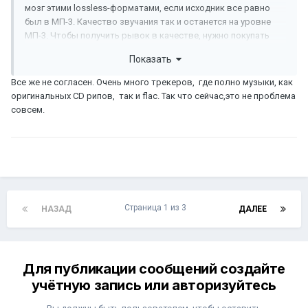
мозг этими lossless-форматами, если исходник все равно
был в МП-3. Качество звучания так и останется на уровне
МП-3. Чтобы получить рывок в качестве, нужно покупать
фирменные CD и самому писать с них WAV или FLAC. По
Показать
молодости занимался такой ерундой (переводил файлы в
WAV). Разницу в качестве на моей старой системе было
Все же не согласен. Очень много трекеров, где полно музыки, как
очень хорошо слышно. Закончилось это дело покупкой
оригинальных CD рипов, так и flac. Так что сейчас,это не проблема
минидискового ГУ и стационарного MD-рекордера. В этом
совсем.
случае, потери все равно были, но ими можно было
пренебречь.
Страница 1 из 3
НАЗАД
ДАЛЕЕ
Для публикации сообщений создайте
учётную запись или авторизуйтесь