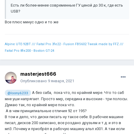
Есть ли более-менее современные ГУ ценой до 30 к, где есть
USB?
Все плюс минус одно и то же
Alpine UTE-92BT /// Faital Pro 3fe22 - Fusion FBS602 Tweak made by FFZ ///
Faital Pro 8fe200 - Boston GT-24
masterjest666
Опубликовано
9 января, 2021
А без саба, пока что, по крайней мере. Что то саб
@loony6233
мне уши напрягает. Просто мир, середина и высокие - три полосы.
Думаю так, по крайней мере пока что.
А в чем принципиальные отличия 92 от 195?
В том и дело, что диски писать ну такое себе. В рабочее машине
писал, дисков 200 записано, все роздано друзьям и т.д. и это в
мп3. Почему и приобрёл в рабочую машину альп x001. А там если