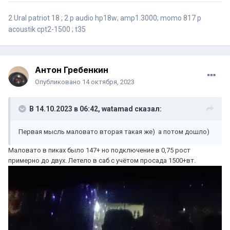
2 Ural patriot 18 ; 2 p audio hp18w; amp1.3000; momo 817 p
acoustik cpt2-1500 ; t35
Антон Гребенкин
Опубликовано
14 октября, 2023
В 14.10.2023 в 06:42,
watamad
сказал:
Первая мысль маловато вторая такая же) а потом дошло)
Маловато в пиках было 147+ но подключение в 0,75 рост
примерно до двух. Летело в саб с учётом просада 1500+вт.