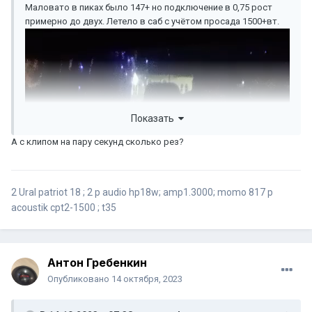
Маловато в пиках было 147+ но подключение в 0,75 рост
примерно до двух. Летело в саб с учётом просада 1500+вт.
Показать
А с клипом на пару секунд сколько рез?
2 Ural patriot 18 ; 2 p audio hp18w; amp1.3000; momo 817 p
acoustik cpt2-1500 ; t35
Антон Гребенкин
Опубликовано
14 октября, 2023