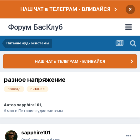
НАШ ЧАТ в ТЕЛЕГРАМ - ВЛИВАЙСЯ
×
Форум БасКлуб
Питание аудиосистемы
НАШ ЧАТ в ТЕЛЕГРАМ - ВЛИВАЙСЯ
разное напряжение
просад
питание
Автор
sapphire101
,
6 мая
в
Питание аудиосистемы
sapphire101
Опубликовано
6 мая