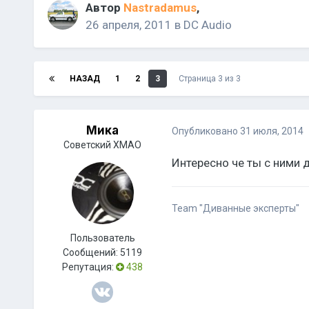
Автор
Nastradamus
,
26 апреля, 2011
в
DC Audio
НАЗАД
1
2
3
Страница 3 из 3
Мика
Опубликовано
31 июля, 2014
Советский ХМАО
Интересно че ты с ними д
Team "Диванные эксперты"
Пользователь
Сообщений:
5119
Репутация:
438