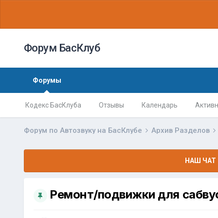
Форум БасКлуб
Форумы
Кодекс БасКлуба
Отзывы
Календарь
Активн
Форум по Автозвуку на БасКлубе
Архив Разделов
НАШ ЧАТ 
Ремонт/подвижки для сабву