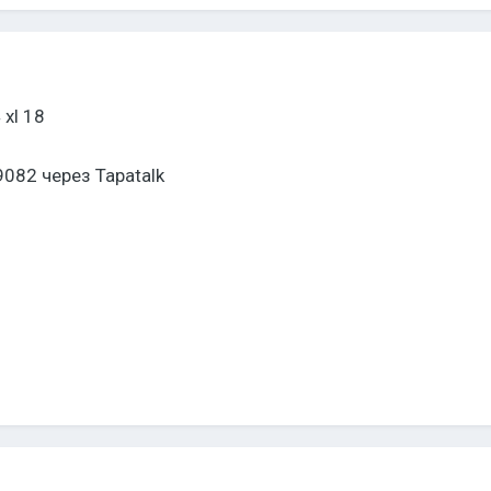
 xl 18
9082 через Tapatalk