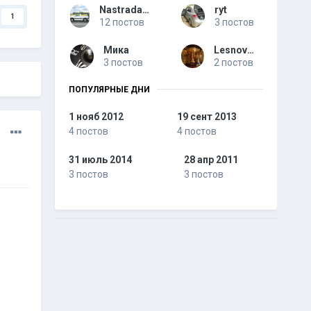
Nastradamus
ryt
1
12 постов
3 постов
Мика
LesnovMN
3 постов
2 постов
ПОПУЛЯРНЫЕ ДНИ
1 нояб 2012
19 сент 2013
4 постов
4 постов
31 июль 2014
28 апр 2011
3 постов
3 постов