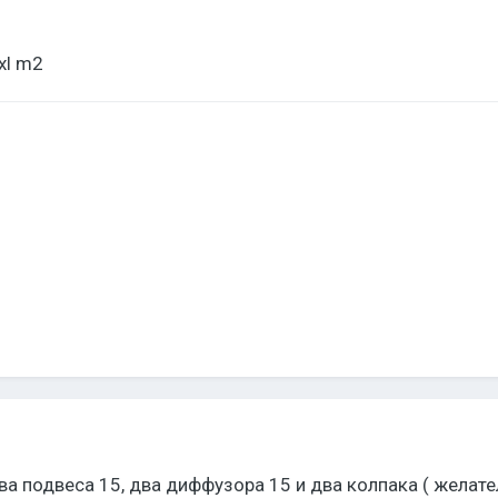
xl m2
ва подвеса 15, два диффузора 15 и два колпака ( желат