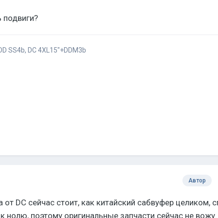
 подвиги?
DD SS4b, DC 4XL15"+DDM3b
Автор
га от DC сейчас стоит, как китайский сабвуфер целиком, 
 к нолю, поэтому оригинальные запчасти сейчас не вожу.