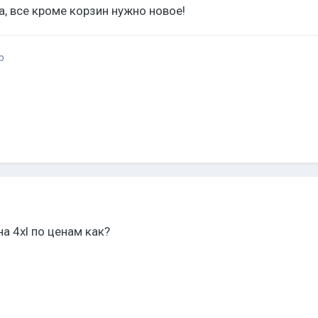
а, все кроме корзин нужно новое!
b
а 4xl по ценам как?