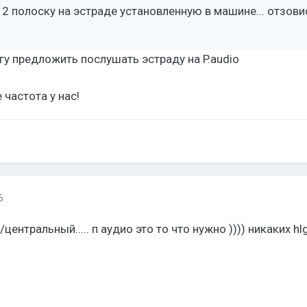
 2 полоску на эстраде установленную в машине... отзови
гу предложить послушать эстраду на P.audio
 частота у нас!
6
центральный..... п аудио это то что нужно )))) никаких hl