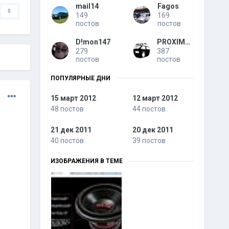
mail14
Fagos
0
149
169
постов
постов
D!mon147
PROXIMUS
279
387
постов
постов
ПОПУЛЯРНЫЕ ДНИ
15 март 2012
12 март 2012
48 постов
44 постов
21 дек 2011
20 дек 2011
40 постов
39 постов
ИЗОБРАЖЕНИЯ В ТЕМЕ