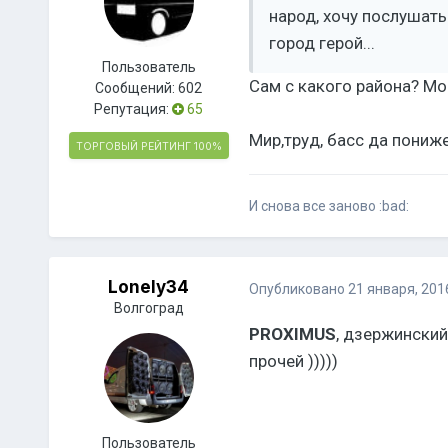
народ, хочу послушать
город герой...
Пользователь
Сам с какого района? Мо
Сообщений:
602
Репутация:
65
Мир,труд, басс да пониже
ТОРГОВЫЙ РЕЙТИНГ
100%
И снова все заново :bad:
Lonely34
Опубликовано
21 января, 201
Волгоград
PROXIMUS
, дзержинский/
прочей )))))
Пользователь