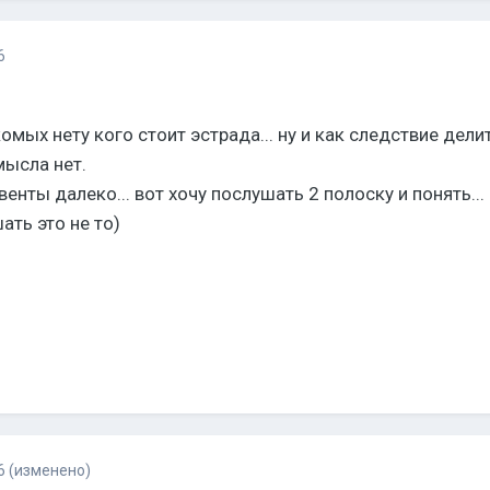
6
комых нету кого стоит эстрада... ну и как следствие дели
мысла нет.
енты далеко... вот хочу послушать 2 полоску и понять...
ать это не то)
6
(изменено)