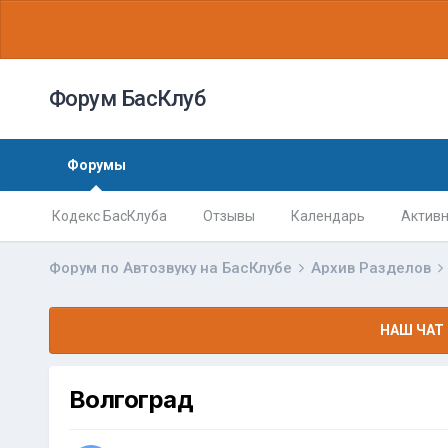
Форум БасКлуб
Форумы
Кодекс БасКлуба
Отзывы
Календарь
Активн
Форум по Автозвуку на БасКлубе
Архив Разделов
НАШ ЧАТ 
Волгоград