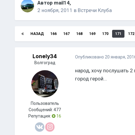
Автор
mail14
,
2 ноября, 2011
в
Встречи Клуба
НАЗАД
166
167
168
169
170
171
172
Lonely34
Опубликовано
20 января, 201
Волгоград
народ, хочу послушать 2
город герой...
Пользователь
Сообщений:
477
Репутация:
16