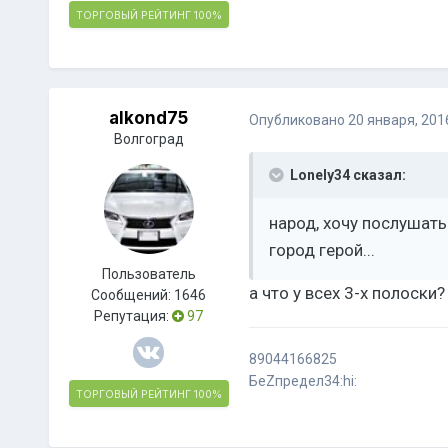
ТОРГОВЫЙ РЕЙТИНГ
100%
alkond75
Опубликовано
20 января, 201
Волгоград
Lonely34 сказал:
народ, хочу послушать
город герой...
Пользователь
а что у всех 3-х полоски?
Сообщений:
1646
Репутация:
97
89044166825
БеZпредел34:hi:
ТОРГОВЫЙ РЕЙТИНГ
100%