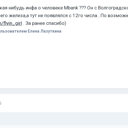
акая нибудь инфа о человеке Mbank ??? Он с Волгоградск
его железа,а тут не появлялся с 12го числа...По возмож
/flyin_girl
. За ранее спасибо)
льзователем Елена Лазуткина
6