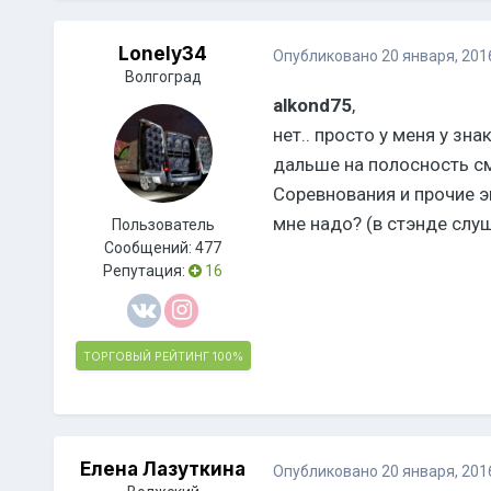
Lonely34
Опубликовано
20 января, 201
Волгоград
alkond75
,
нет.. просто у меня у зна
дальше на полосность с
Соревнования и прочие эв
мне надо? (в стэнде слуш
Пользователь
Сообщений:
477
Репутация:
16
ТОРГОВЫЙ РЕЙТИНГ
100%
Елена Лазуткина
Опубликовано
20 января, 201