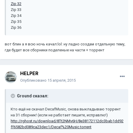
Zip 32
Zip 33
Zip 34
Zip 35
Zip 36
вот блин а я всю ночь качал:lol: ну ладно создам отдельную тему,
где будет все сборники поделеные на части + торрент
HELPER
Опубликовано
15 апреля, 2015
Ground сказал:
Кто ещё не скачал DecafMusic, снова выкладываю торрент
на 31 сборник! (если не работает пишите, исправлю!)
http://rghost.ru/download/8Tt2NMv6H/8e38172112dc3bab1dd92
ff6582bd089ca23dec1/Decaf%20Music.torrent