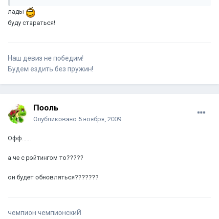
лады
буду стараться!
Наш девиз не победим!
Будем ездить без пружин!
Пооль
Опубликовано
5 ноября, 2009
Офф......
а че с рэйтингом то?????
он будет обновляться???????
чемпион чемпионскиЙ