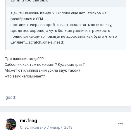
mr.frog сказал:
Ден, ты имеешь ввиду БТЛ? пока еще нет...толком не
разобрался с СП4...
поставил вчера в короб...начал наваливать потихоньку,
вроде все хорошо, а чуть больше увеличил громкость -
появился какой-то призвук не здоровый, как будто что-то
цепляет...:scratch_one-s_head:
Превышение хода???
Сабсоник как там поживает? Куда смотрит?
Может от клиппования усила звук такой?
Что звук напоминает?
:good:
mr.frog
Опубликовано
7 января, 2013