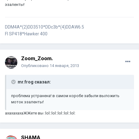
эзаленты!
DDM4A*(2)DD3510*DDc3b*(4)DDАW6.5
FI SP418*Hawker 400
Zoom_Zoom.
Опубликовано
14 января, 2013
mr.frog сказал:
проблема устранена! в самом коробе забыли выложить
моток эзаленты!
ахахахахаЖЖете вы :lol::lol::lol::lol::lol:
SHAMA