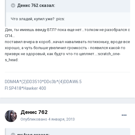
Денис 762 сказал:
Что зладей, купил уже? :pics:
Ден, ты имеешь ввиду БТЛ? пока еще нет...толком не разобрался с
СП4...
поставил вчера в короб...начал наваливать потихоньку, вроде все
хорошо, а чуть больше увеличил громкость - появился какой-то
призвук не здоровый, как будто что-то цепляет...:scratch_one-
s_head:
DDM4A*(2)DD3510*DDc3b*(4)DDАW6.5
FI SP418*Hawker 400
Денис 762
Опубликовано
4 января, 2013