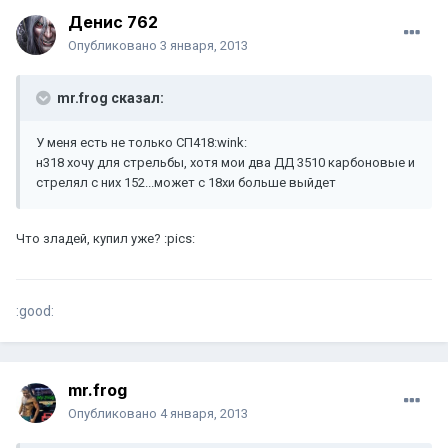
Денис 762
Опубликовано
3 января, 2013
mr.frog сказал:
У меня есть не только СП418:wink:
н318 хочу для стрельбы, хотя мои два ДД 3510 карбоновые и
стрелял с них 152...может с 18хи больше выйдет
Что зладей, купил уже? :pics:
:good:
mr.frog
Опубликовано
4 января, 2013