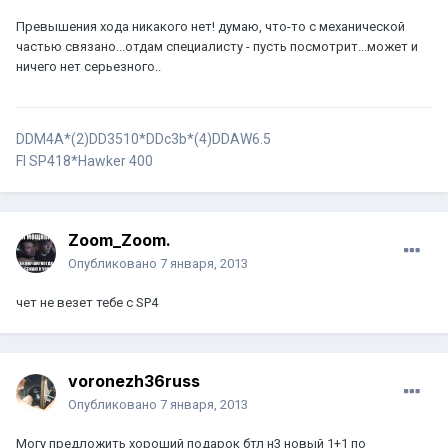
Превышения хода никакого нет! думаю, что-то с механической
частью связано...отдам специалисту - пусть посмотрит...может и
ничего нет серьезного..
DDM4A*(2)DD3510*DDc3b*(4)DDАW6.5
FI SP418*Hawker 400
Zoom_Zoom.
Опубликовано
7 января, 2013
чет не везет тебе с SP4
voronezh36russ
Опубликовано
7 января, 2013
Могу предложить хороший подарок бтл н3 новый 1+1 по