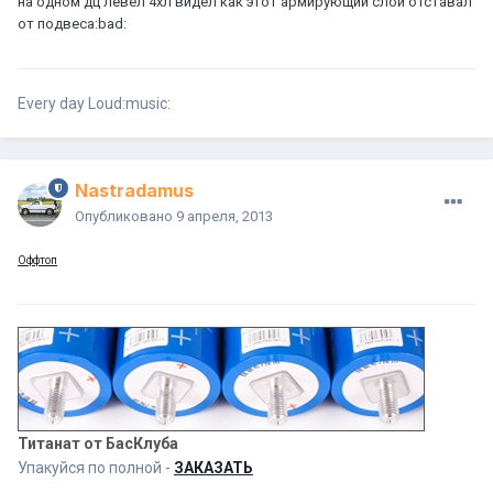
на одном дц левел 4хл видел как этот армирующий слой отставал
от подвеса:bad:
Every day Loud:music:
Nastradamus
Опубликовано
9 апреля, 2013
Оффтоп
Титанат от БасКлуба
Упакуйся по полной -
ЗАКАЗАТЬ