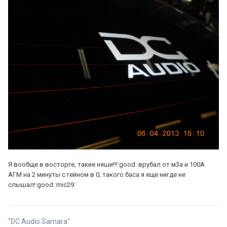
Я вообще в восторге, такие няши!!!:good: врубал от м3а и 100А
АГМ на 2 минуты с гейном в 0, такого баса я еще нигде не
слышал!:good::mic29:
"DC Audio Samara"