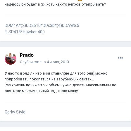
надеюсь он будет в ЗЯ хоть как-то негров отыгрывать?
DDM4A*(2)DD3510*DDc3b*(4)DDАW6.5
FI SP418*Hawker 400
Prado
Опубликовано
4 июня, 2013
У нас то вряд ли кто в зя ставил(не для того они),можно
попробовать покопаться на зарубежных сайтах...
Раз хочешь пониже то и объем нужно делать максимальны но
опять же максимальный под твою мощу.
Gorky Style