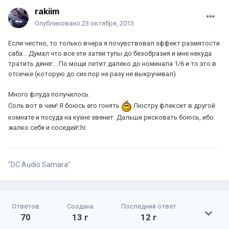
rakiim
Опубликовано
23 октября, 2013
Если честно, то только вчера я почувствовал эффект размятости
саба... Думал что все эти затеи тупы до безобразия и мне некуда
тратить денег... По мощи летит далеко до номинала 1/6 и то это в
отсечке (которую до сих пор не разу не выкручивал)
Много флуда получилось.
Соль вот в чем! Я боюсь его гонять
Люстру флексит в другой
комнате и посуда на кухне звенит. Дальше рисковать боюсь, ибо
жалко себя и соседей!:hi:
"DC Audio Samara"
Ответов
Создана
Последний ответ
70
13 г
12 г