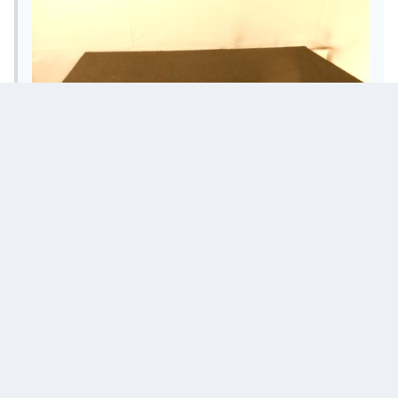
вооо красота!:good: а как они себя в ЧВ чуствуют? пробовал уже
кто?
WRC