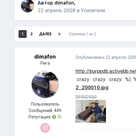
Автор
dimafon
,
22 апреля, 2008
в
Усилители
1
2
ДАЛЕЕ
Страница 1 из 2
dimafon
Опубликовано
22 апреля, 200
Рига
http://burppdb.activebb.ne
:crazy: :crazy: :crazy: :%) :
2_200010.jpg
Недоступно
Пользователь
Сообщений:
449
Репутация:
76