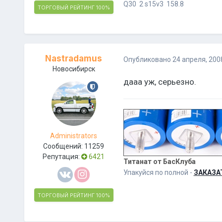
Q30 2 s15v3 158.8
ТОРГОВЫЙ РЕЙТИНГ
100%
Nastradamus
Опубликовано
24 апреля, 200
Новосибирск
дааа уж, серьезно.
Administrators
Сообщений:
11259
Репутация:
6421
Титанат от БасКлуба
Упакуйся по полной -
ЗАКАЗА
ТОРГОВЫЙ РЕЙТИНГ
100%