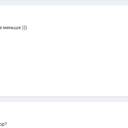
е меньше )))
ор?