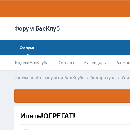
Форум БасКлуб
Форумы
Кодекс БасКлуба
Отзывы
Календарь
Активн
Форум по Автозвуку на БасКлубе
Аппаратура
Уси
Ипать!ОГРЕГАТ!