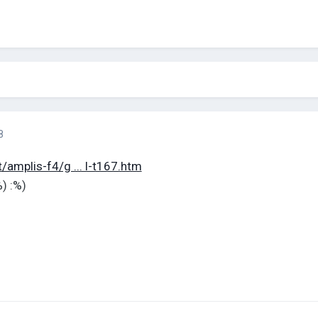
8
t/amplis-f4/g ... l-t167.htm
%) :%)