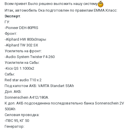
Всем привет.Было решено выложить нашу систему
Итак, автомобиль Ока подготовлен по правилам ЕMMA.Класс:
Эксперт
.
ГУ:
-Pioneer DEH-80PRS
Фронт:
-Alphard HW 800x3пары
-Alphard TW 302 SX
Усилитель на фронт:
-Audio System Twister F4-260
Усилители на Сабы:
-Kicx QS 1.1000x2
Сабы:
Red star audio T10 x 2
Под капотом АКБ: VARTA Standart 55Ah
Доп. АКБ:
Sonnenschein A412/180А.
К доп. АКБ подсоеденена последовательно банка Sonnenschein 2V
500Ah
Силовая проводка:
-ПВС 95, КГ 50
Генератор: