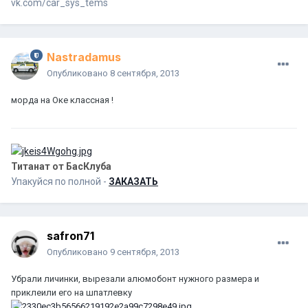
vk.com/car_sys_tems
Nastradamus
Опубликовано
8 сентября, 2013
морда на Оке классная !
Титанат от БасКлуба
Упакуйся по полной -
ЗАКАЗАТЬ
safron71
Опубликовано
9 сентября, 2013
Убрали личинки, вырезали алюмобонт нужного размера и
приклеили его на шпатлевку