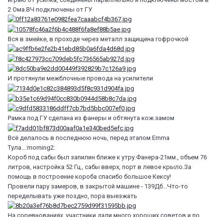
2 Ома.ВЧ подключены от ГУ
Вся в змейке, в проходе через металл защищена гофрочкой
И протянули межблочные провода на усилители
Рамка под ГУ сделана из фанеры и обтянута кож.замом
Всё делалось в последнюю ночь, перед этапом Emma
Тула...:morning2:
Короб под сабы был запилин ближе к утру.Фанера-21мм., объем 76
литров, настройка 52 Гц., сабы вверх, порт в левое крыло.За
помощь в построение короба спасибо большое Кексу!
Провели пару замеров, в закрытой машине - 139Дб...Что-то
переделывать уже поздно, пора выезжать
На соревнованиях, участники дали много хороших советов и по