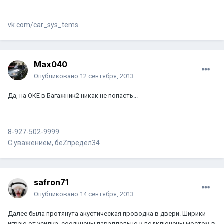
vk.com/car_sys_tems
Max040
Опубликовано
12 сентября, 2013
Да, на ОКЕ в Багажник2 никак не попасть...
8-927-502-9999
С уважением, беZпредел34
safron71
Опубликовано
14 сентября, 2013
Далее была протянута акустическая проводка в двери. Ширики
играю от усилка, соединены параллельно и подключены мостом в