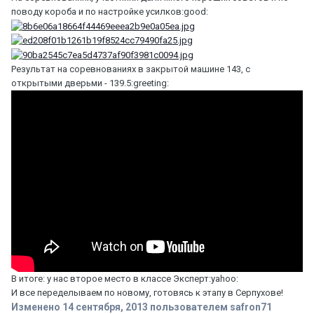
поводу короба и по настройке усилков:good:
Результат на соревнованиях в закрытой машине 143, с
открытыми дверьми - 139.5:greeting:
В итоге: у нас второе место в классе Эксперт:yahoo:
И все переделываем по новому, готовясь к этапу в Серпухове!
Изменено
14 сентября, 2013
пользователем safron71