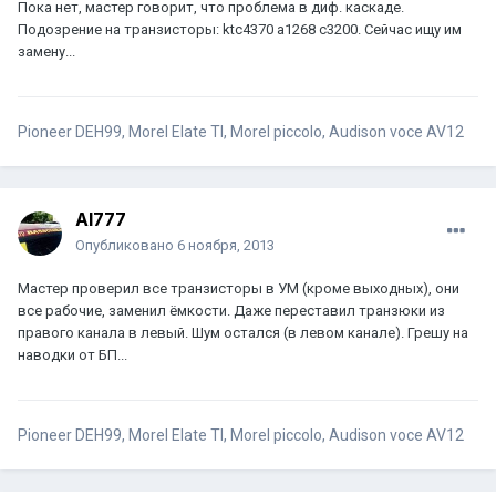
Пока нет, мастер говорит, что проблема в диф. каскаде.
Подозрение на транзисторы: ktc4370 a1268 c3200. Сейчас ищу им
замену...
Pioneer DEH99, Morel Elate TI, Morel piccolo, Audison voce AV12
Al777
Опубликовано
6 ноября, 2013
Мастер проверил все транзисторы в УМ (кроме выходных), они
все рабочие, заменил ёмкости. Даже переставил транзюки из
правого канала в левый. Шум остался (в левом канале). Грешу на
наводки от БП...
Pioneer DEH99, Morel Elate TI, Morel piccolo, Audison voce AV12