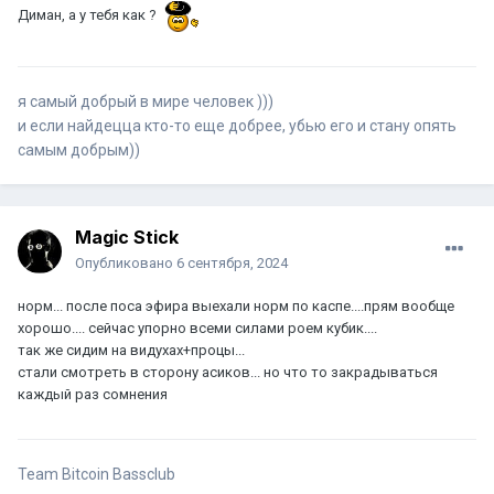
Диман, а у тебя как ?
я самый добрый в мире человек )))
и если найдецца кто-то еще добрее, убью его и стану опять
самым добрым))
Magic Stick
Опубликовано
6 сентября, 2024
норм... после поса эфира выехали норм по каспе....прям вообще
хорошо.... сейчас упорно всеми силами роем кубик....
так же сидим на видухах+процы...
стали смотреть в сторону асиков... но что то закрадываться
каждый раз сомнения
Team Bitcoin Bassclub