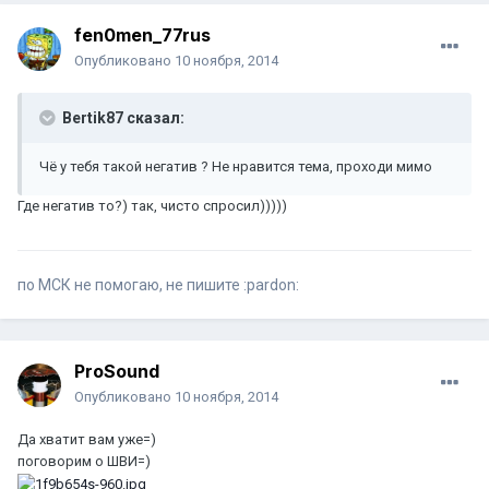
fen0men_77rus
Опубликовано
10 ноября, 2014
Bertik87 сказал:
Чё у тебя такой негатив ? Не нравится тема, проходи мимо
Где негатив то?) так, чисто спросил)))))
по МСК не помогаю, не пишите :pardon:
ProSound
Опубликовано
10 ноября, 2014
Да хватит вам уже=)
поговорим о ШВИ=)