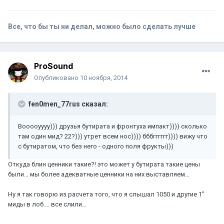
Все, что бы ты ни делал, можно было сделать лучше
ProSound
Опубликовано
10 ноября, 2014
fen0men_77rus сказал:
Вооооуууу))) друзья бутирата и фронтуха импакт)))) сколько
там один мид? 22?))) утрет всем нос)))) бббгггггг)))) вижу что
с бутиратом, что без него - одного поля фрукты)))
Откуда блин ценники такие?! это может у бутирата такие цены
были... мы более адекватные ценники на них выставляем...
Ну я так говорю из расчета того, что я слышал 1050 и другие 1"
миды в лоб.... все слили...