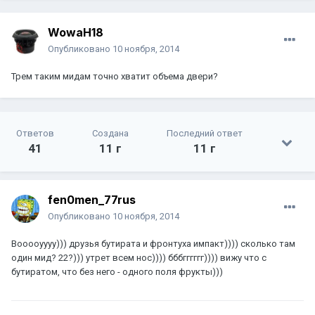
WowaH18
Опубликовано
10 ноября, 2014
Трем таким мидам точно хватит объема двери?
Ответов
Создана
Последний ответ
41
11 г
11 г
fen0men_77rus
Опубликовано
10 ноября, 2014
Вооооуууу))) друзья бутирата и фронтуха импакт)))) сколько там
один мид? 22?))) утрет всем нос)))) бббгггггг)))) вижу что с
бутиратом, что без него - одного поля фрукты)))