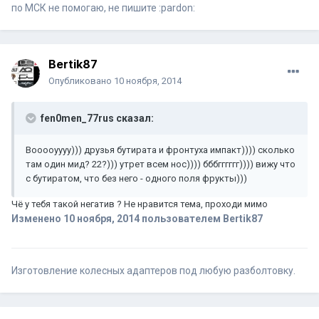
по МСК не помогаю, не пишите :pardon:
Bertik87
Опубликовано
10 ноября, 2014
fen0men_77rus сказал:
Вооооуууу))) друзья бутирата и фронтуха импакт)))) сколько
там один мид? 22?))) утрет всем нос)))) бббгггггг)))) вижу что
с бутиратом, что без него - одного поля фрукты)))
Чё у тебя такой негатив ? Не нравится тема, проходи мимо
Изменено
10 ноября, 2014
пользователем Bertik87
Изготовление колесных адаптеров под любую разболтовку.