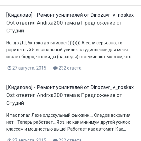
[Кидалово] - Ремонт усилителей от Dinozavr_v_noskax
Ost
ответил
Andrxa200
тема в
Предложение от
Студий
Не, до ДЦ 5к тока дотягивает)))))))) А если серьезно, то
раритетный 5-и канальный усилок на удивление для меня
играет бодро, что миды (вархеды) отстукивают мостом, что...
27 августа, 2015
232 ответа
[Кидалово] - Ремонт усилителей от Dinozavr_v_noskax
Ost
ответил
Andrxa200
тема в
Предложение от
Студий
И так попал Лехе олдскульный фьюжин.... Следов вскрытия
нет... Теперь работает... Я хз, но как минимум другой усилок
классом и мощностью выше! Работает как автомат! Как...
27 августа, 2015
232 ответа