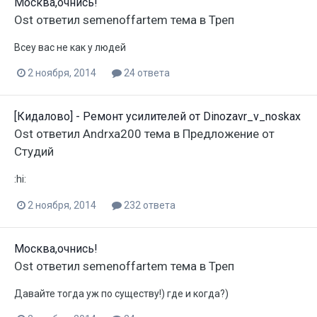
Москва,очнись!
Ost
ответил
semenoffartem
тема в
Треп
Всеу вас не как у людей
2 ноября, 2014
24 ответа
[Кидалово] - Ремонт усилителей от Dinozavr_v_noskax
Ost
ответил
Andrxa200
тема в
Предложение от
Студий
:hi:
2 ноября, 2014
232 ответа
Москва,очнись!
Ost
ответил
semenoffartem
тема в
Треп
Давайте тогда уж по существу!) где и когда?)