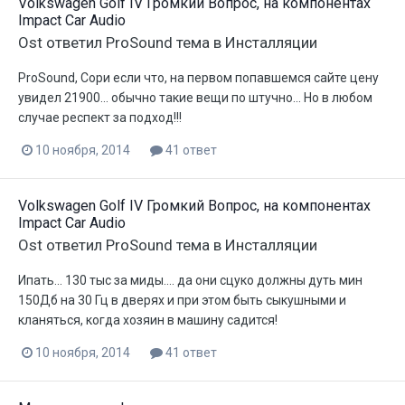
Volkswagen Golf IV Громкий Вопрос, на компонентах
Impact Car Audio
Ost
ответил
ProSound
тема в
Инсталляции
ProSound, Сори если что, на первом попавшемся сайте цену
увидел 21900... обычно такие вещи по штучно... Но в любом
случае респект за подход!!!
10 ноября, 2014
41 ответ
Volkswagen Golf IV Громкий Вопрос, на компонентах
Impact Car Audio
Ost
ответил
ProSound
тема в
Инсталляции
Ипать... 130 тыс за миды.... да они сцуко должны дуть мин
150Дб на 30 Гц в дверях и при этом быть сыкушными и
кланяться, когда хозяин в машину садится!
10 ноября, 2014
41 ответ