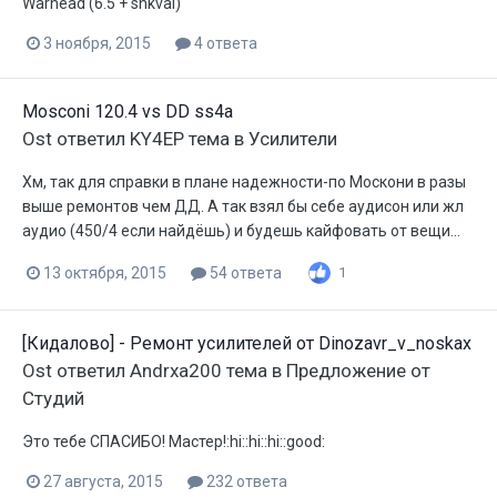
Warhead (6.5 + shkval)
3 ноября, 2015
4 ответа
Mosconi 120.4 vs DD ss4a
Ost
ответил
KY4EP
тема в
Усилители
Хм, так для справки в плане надежности-по Москони в разы
выше ремонтов чем ДД. А так взял бы себе аудисон или жл
аудио (450/4 если найдёшь) и будешь кайфовать от вещи...
13 октября, 2015
54 ответа
1
[Кидалово] - Ремонт усилителей от Dinozavr_v_noskax
Ost
ответил
Andrxa200
тема в
Предложение от
Студий
Это тебе СПАСИБО! Мастер!:hi::hi::hi::good:
27 августа, 2015
232 ответа