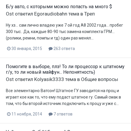
Б/у авто, с которыми можно попасть на много $
Ost
ответил
Egoraudiobahn
тема в
Треп
Ну хз... сам лично владею уже 7 ой год А8 2002 года... пробег
300 тыс.. Да, каждые 80-90 тыс замена комплекта ГРМ...
(ролики, ремни, помпы и тд) один раз менял...
30 января, 2015
263 ответа
Помогите в выборе, плз! То ли процессор к штатному
г/у, то ли новый майфун... Непонятность)
Ost
ответил
Kolyasik3333
тема в
Общие вопросы
Все элементарно Ватсон! Штатное ГУ заводится на проц и
играет кое как то, что ему подаст штатное гу. Самый смак в
том, что бы второй источник подключить к процу и уже с...
11 ноября, 2014
7 ответов