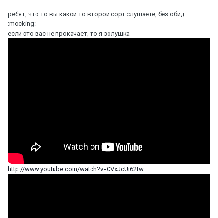
ребят, что то вы какой то второй сорт слушаете, без обид
:mocking:
если это вас не прокачает, то я золушка
http://www.youtube.com/watch?v=CVxJcUi62tw