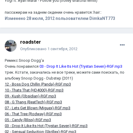
Yogi ft. Ayah Marar - Follow you (trolley snatcha remix)
пассажирам на заднем сидении очень нравится::hair::
Изменено
28 июля, 2012
пользователем DimkaNT773
roadster
Опубликовано
1 сентября, 2012
Ремикс Snoop Dogg'а
Очень понравился
03 - Drop It Like Its Hot (Trystan Seven)-RGF.mp3
трек. Кстати, закачались не все треки, можете сами поискать, по
альбому Snoop Dogg - Dubstep (2011)
12 - Boss Dog Chillin (Panda)-RGF.mp3
10 - Thats That (HD4000)-RGF.mp3
09 - Kush (Obsidian)-RGF.mp3
08 - G Thang (BeatTech)-RGF.mp3
07 - Lets Get Blown (Miguex)-RGF.mp3
06 - That Tree (Rodway)-RGF.mp3
05 - Candy (Bliss)-RGF.mp3
03 - Drop It Like Its Hot (Trystan Seven)-RGF.mp3
02 - Sensual Seduction (Skrillex)-RGF.mp3