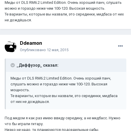
Миды от DLS RM6.2 Limited Edition. Очень хороший панч, слушать
можно и гораздо ниже чем 100-120. Высокая мощность.
Те варианты, которые вы назвали, это серединки, мидбаса от них
не дождёшься.
Ddeamon
Опубликовано
12 мая, 2015
_Диффузор_ сказал:
Миды от DLS RM6.2 Limited Edition. Очень хороший панч,
слушать можно и гораздо ниже чем 100-120. Высокая
мощность.
Те варианты, которые вы назвали, это серединки, мидбаса
от них не дождёшься.
Под мидом я как раз имею ввиду середину, а не мидбасс. Нужно
что бы играли гитару.
Низко не надо, тк планируются подседельные сабы.