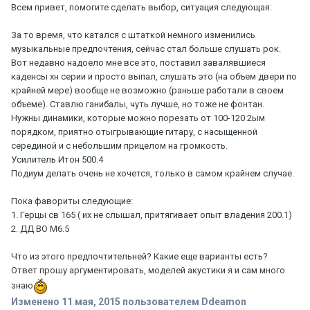
Всем привет, помогите сделать выбор, ситуация следующая:
За то время, что катался с штаткой немного изменились
музыкальные предпочтения, сейчас стал больше слушать рок.
Вот недавно надоело мне все это, поставил завалявшиеся
каденсы хн серии и просто выпал, слушать это (на объем двери по
крайней мере) вообще не возможно (раньше работали в своем
объеме). Ставлю ганибалы, чуть лучше, но тоже не фонтан.
Нужны динамики, которые можно порезать от 100-120 2ым
порядком, приятно отыгрывающие гитару, с насыщенной
серединой и с небольшим прицелом на громкость.
Усилитель Итон 500.4
Подиум делать очень не хочется, только в самом крайнем случае.
Пока фавориты следующие:
1. Герцы св 165 ( их не слышал, притягивает опыт владения 200.1)
2. ДД ВО М6.5
Что из этого предпочтительней? Какие еще варианты есть?
Ответ прошу аргументировать, моделей акустики я и сам много
знаю
Изменено
11 мая, 2015
пользователем Ddeamon