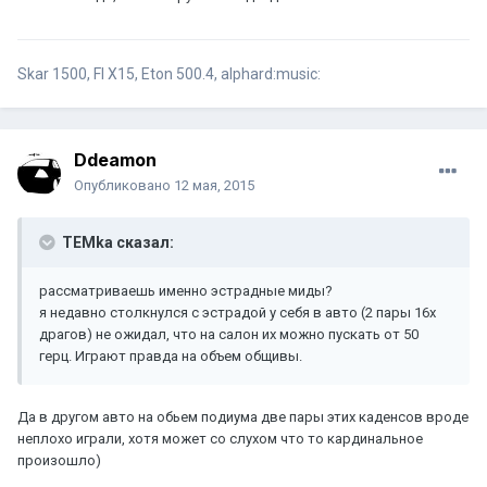
Skar 1500, FI X15, Eton 500.4, alphard:music:
Ddeamon
Опубликовано
12 мая, 2015
TEMka сказал:
рассматриваешь именно эстрадные миды?
я недавно столкнулся с эстрадой у себя в авто (2 пары 16х
драгов) не ожидал, что на салон их можно пускать от 50
герц. Играют правда на объем общивы.
Да в другом авто на обьем подиума две пары этих каденсов вроде
неплохо играли, хотя может со слухом что то кардинальное
произошло)