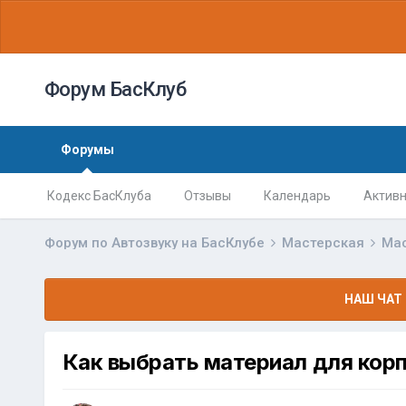
Форум БасКлуб
Форумы
Кодекс БасКлуба
Отзывы
Календарь
Активн
Форум по Автозвуку на БасКлубе
Мастерская
Ма
НАШ ЧАТ 
Как выбрать материал для кор