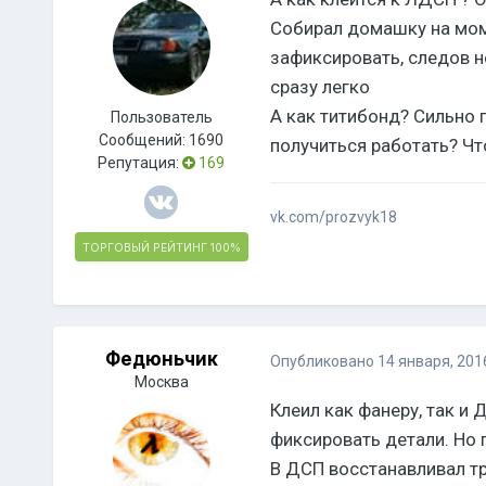
Собирал домашку на моме
зафиксировать, следов 
сразу легко
А как титибонд? Сильно 
Пользователь
Сообщений:
1690
получиться работать? Ч
Репутация:
169
vk.com/prozvyk18
ТОРГОВЫЙ РЕЙТИНГ
100%
Федюньчик
Опубликовано
14 января, 201
Москва
Клеил как фанеру, так и 
фиксировать детали. Но 
В ДСП восстанавливал тр