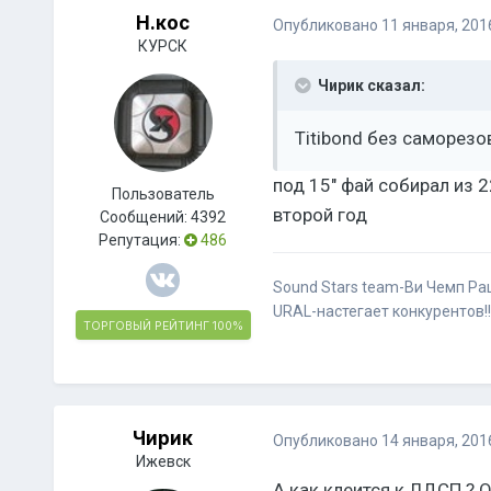
Н.кос
Опубликовано
11 января, 201
КУРСК
Чирик сказал:
Titibond без саморез
под 15" фай собирал из 
Пользователь
второй год
Сообщений:
4392
Репутация:
486
Sound Stars team-Ви Чемп Ра
URAL-настегает конкурентов!!
ТОРГОВЫЙ РЕЙТИНГ
100%
Чирик
Опубликовано
14 января, 201
Ижевск
А как клеится к ЛДСП ? 