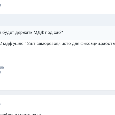
6
ов будет держать МДФ под саб?
22 мдф ушло 12шт саморезов,чисто для фиксации,работа
ша
!
6
Особенно место пила