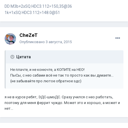
DD M3b+2xSQ HDC3.112=150,35@36
1k+1хSQ HDC3.112=148.0@51
CheZeT
Опубликовано
3 августа, 2015
Цитата
Не плачте, и не конючте, а КОПИТЕ на НЕО!
ПыСы, с нео сабами всё не так то просто как вы думаете...
(не забывайте про лютое обратное эдс)
я не в курсе ребят, ЭДС-шмэДС. Сразу учился с нео работать,
поэтому для меня феррит чуждо. Может это и хорошо, а может и
нет...