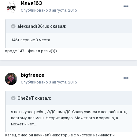
Илья163
Опубликовано
3 августа, 2015
alexsandr36rus сказал:
146+ первые 3 места
вроде 147 + финал резы))))
bigfreeze
Опубликовано
3 августа, 2015
CheZeT сказал:
я не в курсе ребят, ЭДС-шмэДС. Сразу учился с нео работать,
поэтому для меня феррит чуждо. Может это и хорошо, а
может и нет...
Капец, с нео он начинал) некоторые с мистери начинают и