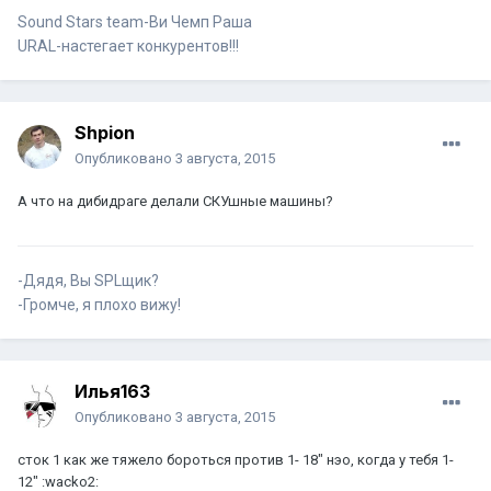
Sound Stars team-Ви Чемп Раша
URAL-настегает конкурентов!!!
Shpion
Опубликовано
3 августа, 2015
А что на дибидраге делали СКУшные машины?
-Дядя, Вы SPLщик?
-Громче, я плохо вижу!
Илья163
Опубликовано
3 августа, 2015
сток 1 как же тяжело бороться против 1- 18" нэо, когда у тебя 1-
12" :wacko2: