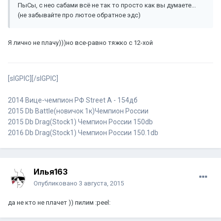
ПыСы, с нео сабами всё не так то просто как вы думаете...
(не забывайте про лютое обратное эдс)
Я лично не плачу)))но все-равно тяжко с 12-хой
[sIGPIC][/sIGPIC]
2014 Вице-чемпион РФ Street A - 154дб
2015 Db Battle(новичок 1к)Чемпион России
2015 Db Drag(Stock1) Чемпион России 150db
2016 Db Drag(Stock1) Чемпион России 150.1db
Илья163
Опубликовано
3 августа, 2015
да не кто не плачет )) пилим :peel: