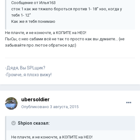
Сообщение от Илья163
сток 1 как же тяжело бороться против 1- 18" нэо, когда у
тебя 1- 12"
Как же я тебя понимаю
Не плачте, и не конючте, а КОПИТЕ на НЕО!
ПыСы, с нео сабами всё не так то просто как вы думаете... (не
забывайте про лютое обратное эдс)
-Дядя, Вы SPLщик?
-Громче, я плохо вижу!
ubersoldier
Опубликовано
3 августа, 2015
Shpion сказал:
Не плачте, и не конючте, а КОПИТЕ на НЕО!