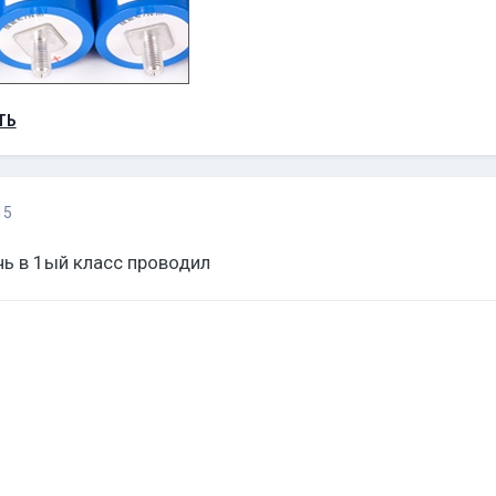
ТЬ
15
чь в 1ый класс проводил