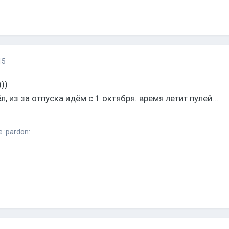
15
))
, из за отпуска идëм с 1 октября. время летит пулей...
 :pardon: