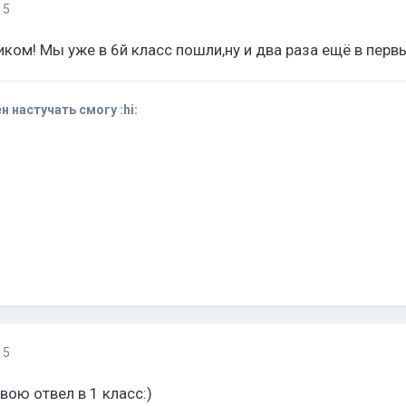
15
ком! Мы уже в 6й класс пошли,ну и два раза ещё в первы
ен настучать смогу :hi:
15
ою отвел в 1 класс:)