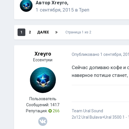
Автор
Xreyro
,
1 сентября, 2015
в
Треп
1
2
ДАЛЕЕ
Страница 1 из 2
Xreyro
Опубликовано
1 сентября, 20
Ессентуки
Сейчас допиваю кофе и с
наверное потише станет,
Пользователь
Сообщений:
1417
Репутация:
266
Team Ural Sound
2х12 Ural Bulava+Ural 3500.1 - 