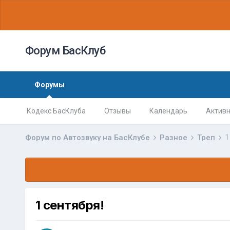
Форум БасКлуб
Форумы
Кодекс БасКлуба
Отзывы
Календарь
Активн
1
Форум по Автозвуку на БасКлубе
Разное
Треп
1 сентября!