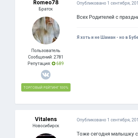
Romeo78
Опубликовано
1 сентября, 20
Братск
Всех Родителей с праздни
Я хоть и не Шаман - но в Буб
Пользователь
Сообщений:
2781
Репутация:
689
ТОРГОВЫЙ РЕЙТИНГ
100%
Vitalens
Опубликовано
1 сентября, 20
Новосибирск
Тоже сегодня малышку св