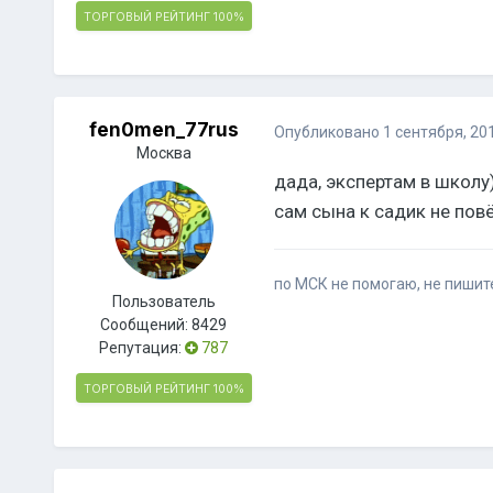
ТОРГОВЫЙ РЕЙТИНГ
100%
fen0men_77rus
Опубликовано
1 сентября, 20
Москва
дада, экспертам в школу)
сам сына к садик не повëл
по МСК не помогаю, не пишите
Пользователь
Сообщений:
8429
Репутация:
787
ТОРГОВЫЙ РЕЙТИНГ
100%