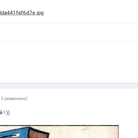
15
(изменено)
! ))