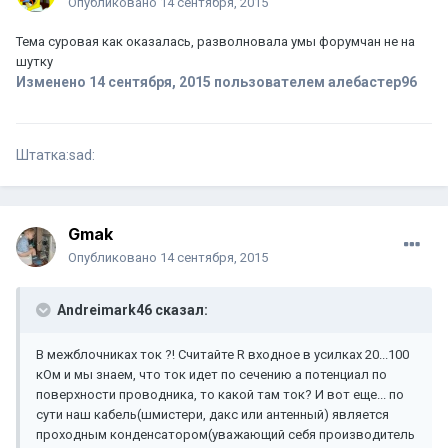
Опубликовано
14 сентября, 2015
Тема суровая как оказалась, разволновала умы форумчан не на
шутку
Изменено
14 сентября, 2015
пользователем алебастер96
Штатка:sad:
Gmak
Опубликовано
14 сентября, 2015
Andreimark46 сказал:
В межблочниках ток ?! Считайте R входное в усилках 20...100
кОм и мы знаем, что ток идет по сечению а потенциал по
поверхности проводника, то какой там ток? И вот еще... по
сути наш кабель(шмистери, дакс или антенный) является
проходным конденсатором(уважающий себя производитель