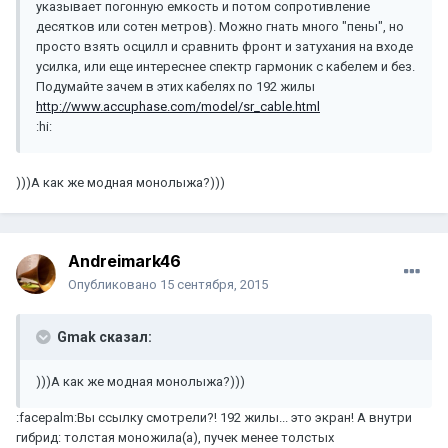
указывает погонную емкость и потом сопротивление
десятков или сотен метров). Можно гнать много "пены", но
просто взять осцилл и сравнить фронт и затухания на входе
усилка, или еще интереснее спектр гармоник с кабелем и без.
Подумайте зачем в этих кабелях по 192 жилы
http://www.accuphase.com/model/sr_cable.html
:hi:
)))А как же модная монолыжа?)))
Andreimark46
Опубликовано
15 сентября, 2015
Gmak сказал:
)))А как же модная монолыжа?)))
:facepalm:Вы ссылку смотрели?! 192 жилы... это экран! А внутри
гибрид: толстая моножила(a), пучек менее толстых