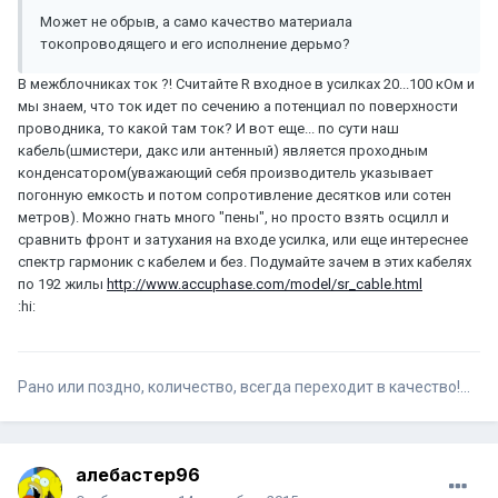
Может не обрыв, а само качество материала
токопроводящего и его исполнение дерьмо?
В межблочниках ток ?! Считайте R входное в усилках 20...100 кОм и
мы знаем, что ток идет по сечению а потенциал по поверхности
проводника, то какой там ток? И вот еще... по сути наш
кабель(шмистери, дакс или антенный) является проходным
конденсатором(уважающий себя производитель указывает
погонную емкость и потом сопротивление десятков или сотен
метров). Можно гнать много "пены", но просто взять осцилл и
сравнить фронт и затухания на входе усилка, или еще интереснее
спектр гармоник с кабелем и без. Подумайте зачем в этих кабелях
по 192 жилы
http://www.accuphase.com/model/sr_cable.html
:hi:
Рано или поздно, количество, всегда переходит в качество!...
алебастер96