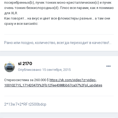
посеребренных(b), пучек тонких моно-кристаллических(с) и пучек
очень тонких безкислородных(d). Плюс все парами, как я понимаю
для XLR.
Как говорят... на вкус и цвет все фломастеры разные... а там они
сразу и все:sarcastic:
Рано или поздно, количество, всегда переходит в качество!...
sl 2170
Опубликовано
15 сентября, 2015
Стереосистема за 260.000 $
https://vk.com/video?z=video-
100102715_171420473%2Fb12fee4388bb67ca37%2Fpl_updates
2*13w7+2*RF t2500bdcp