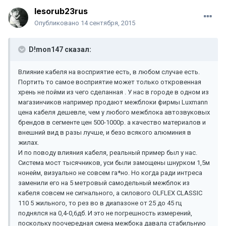
lesorub23rus
Опубликовано
14 сентября, 2015
D!mon147 сказал:
Влияние кабеля на восприятие есть, в любом случае есть.
Портить то самое восприятие может только откровенная
хрень не пойми из чего сделанная . У нас в городе в одном из
магазинчиков например продают межблоки фирмы Luxmann
цена кабеля дешевле, чем у любого межблока автозвуковых
брендов в сегменте цен 500-1000р. а качество материалов и
внешний вид в разы лучше, и безо всякого алюминия в
жилах.
И по поводу влияния кабеля, реальный пример был у нас.
Система мост тысячников, уси были замощены шнурком 1,5м
нонейм, визуально не совсем гa*но. Но когда ради интреса
заменили его на 5 метровый самодельный межблок из
кабеля совсем не сигнального, а силового OLFLEX CLASSIC
110 5 жильного, то рез во в диапазоне от 25 до 45 гц
поднялся на 0,4-0,6дб. И это не погрешность измерений,
поскольку поочередная смена межбока давала стабильную