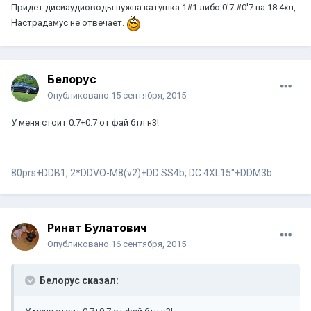
Придет дисиаудиоводы нужна катушка 1#1 либо 0'7 #0'7 на 18 4хл,
Настрадамус не отвечает.
Белорус
Опубликовано
15 сентября, 2015
У меня стоит 0.7+0.7 от фай бтл н3!
80prs+DDB1, 2*DDVO-M8(v2)+DD SS4b, DC 4XL15"+DDM3b
Ринат Булатович
Опубликовано
16 сентября, 2015
Белорус сказал: