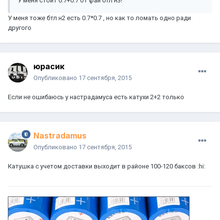
У меня стоит 0.7+0.7 от фай бтл н3!
У меня тоже бтл н2 есть 0.7*0.7 , но как то ломать одно ради
другого
юрасик
Опубликовано
17 сентября, 2015
Если не ошибаюсь у настрадамуса есть катухи 2+2 только
Nastradamus
Опубликовано
17 сентября, 2015
Катушка с учетом доставки выходит в районе 100-120 баксов :hi: