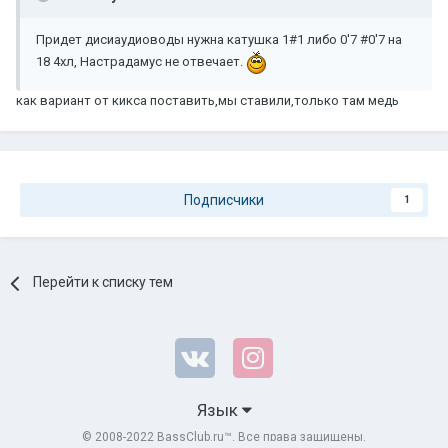
Придет дисиаудиоводы нужна катушка 1#1 либо 0'7 #0'7 на
18 4хл, Настрадамус не отвечает.
как вариант от кикса поставить,мы ставили,только там медь
Подписчики
1
Перейти к списку тем
Язык
© 2008-2022 BassClub.ru™. Все права защищены.