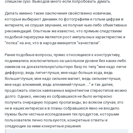
слишком сухо. Выводов много если попробовать думать.
Делать именно такие заключения свойственно новичкам,
которые выбирают динамик по фотографиям и голым цифрам в
интернете, не слушая звучание, не получая чьих-либо объективных
рекомендаций. Опытным же известно, что прямым следствием
подобной перегрузки является рост импульсных характеристик и
"полка" на ачх, что в народе именуется "качеством".
Ранее подобные вопросы, прямо относящиеся к конструктиву,
поднимались исключительно на школьном уровне без каких-либо
намеков на доказательную\опытную базу по типу "мне надо легче
диффузор, ведь легче=лучше, мне надо больше хода, ведь
больше=лучше, мне надо сильнее магнит, ведь сильнее=лучше,
мне надо алюминий, ведь алюминий=лучше....." и так далее,
продолжать список навязанных маркетингом стереотипов можно
долго. Однако, никому из собравшихся не было интересно
получить очередную порцию пропаганды, во всяком случае, это
не в наших интересах и в планы собравшихся явно не входило.
Нужны были честные исследования тех продуктов, которыми
пользователи лично пользуются, конкретные ответы и
следующие за ними конкретные решения.