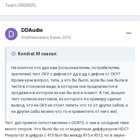
Team ORENSPL
DDAudio
Опубликовано
8 мая, 2016
Kondrat.M сказал:
Не понятно что дал нам (пользователям, потребителям,
зрителям) тест СКУ с дифом от дд и дд с дифом от СКУ?
Кроме кучи вопрос, типа, а что бы было, если бы они были в
тесте в стоковом виде, в котором они предлагаются в
продаже и в котором их как бы все и юзают. А так, вышел
тест солянок-кастомов, из которого я к примеру сделал
вывод, что на СКУ не стоит лепить что то от других сабов, а
на другие сабы можно что то и привинтить от него же)
Тест дал прямое сопоставление с DD815, о чем в соседней теме
много споров. Что было бы со стандартным диффузором HDC?
Результат в цифрах с 415 был бы между 815 и 9515, но в звуке -