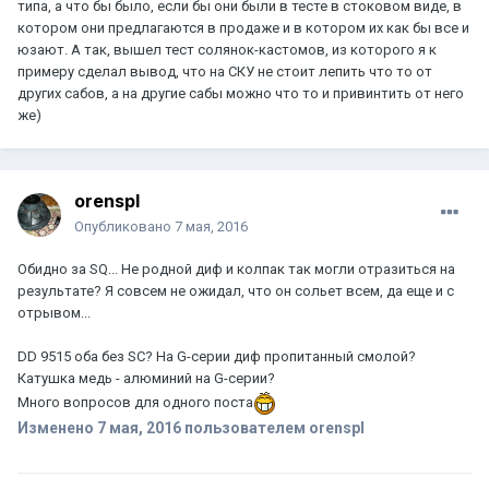
типа, а что бы было, если бы они были в тесте в стоковом виде, в
котором они предлагаются в продаже и в котором их как бы все и
юзают. А так, вышел тест солянок-кастомов, из которого я к
примеру сделал вывод, что на СКУ не стоит лепить что то от
других сабов, а на другие сабы можно что то и привинтить от него
же)
orenspl
Опубликовано
7 мая, 2016
Обидно за SQ... Не родной диф и колпак так могли отразиться на
результате? Я совсем не ожидал, что он сольет всем, да еще и с
отрывом...
DD 9515 оба без SC? На G-серии диф пропитанный смолой?
Катушка медь - алюминий на G-серии?
Много вопросов для одного поста
Изменено
7 мая, 2016
пользователем orenspl