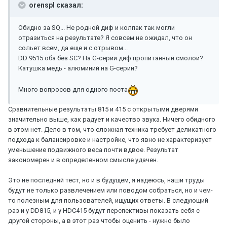
orenspl сказал:
Обидно за SQ... Не родной диф и колпак так могли
отразиться на результате? Я совсем не ожидал, что он
сольет всем, да еще и с отрывом...
DD 9515 оба без SC? На G-серии диф пропитанный смолой?
Катушка медь - алюминий на G-серии?
Много вопросов для одного поста
Сравнительные результаты 815 и 415 c открытыми дверями
значительно выше, как радует и качество звука. Ничего обидного
в этом нет. Дело в том, что сложная техника требует деликатного
подхода к балансировке и настройке, что явно не характеризует
уменьшение подвижного веса почти вдвое. Результат
закономерен и в определенном смысле удачен.
Это не последний тест, но и в будущем, я надеюсь, наши труды
будут не только развлечением или поводом собраться, но и чем-
то полезным для пользователей, ищущих ответы. В следующий
раз и у DD815, и у HDC415 будут перспективы показать себя с
другой стороны, а в этот раз чтобы оценить - нужно было