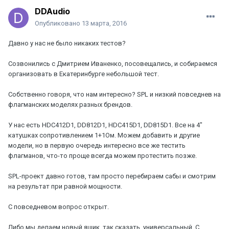
DDAudio
Опубликовано
13 марта, 2016
Давно у нас не было никаких тестов?
Созвонились с Дмитрием Иваненко, посовещались, и собираемся
организовать в Екатеринбурге небольшой тест.
Собственно говоря, что нам интересно? SPL и низкий повседнев на
флагманских моделях разных брендов.
У нас есть HDC412D1, DD812D1, HDC415D1, DD815D1. Все на 4"
катушках сопротивлением 1+1Ом. Можем добавить и другие
модели, но в первую очередь интересно все же тестить
флагманов, что-то проще всегда можем протестить позже.
SPL-проект давно готов, там просто перебираем сабы и смотрим
на результат при равной мощности.
С повседневом вопрос открыт.
Либо мы делаем новый ящик, так сказать, универсальный. С