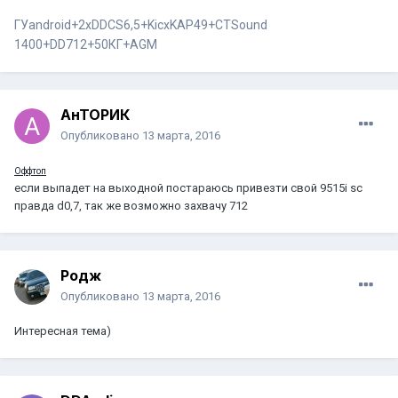
ГУandroid+2xDDCS6,5+KicxKAP49+СTSound
1400+DD712+50КГ+AGM
АнТОРИК
Опубликовано
13 марта, 2016
Оффтоп
если выпадет на выходной постараюсь привезти свой 9515i sc
правда d0,7, так же возможно захвачу 712
Родж
Опубликовано
13 марта, 2016
Интересная тема)