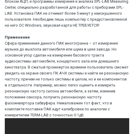
блоком АЦП, и программы измерения и анализа SPL-LAB Measuring
Center, специально разработанной для работы с приборами SPL-
LAB. Установка ПАК не отнимет более 5 минут у неискушенного
пользователя. Необходим лишь компьютер с предустановленной
на него ОС Windows, звуковая карта НЕ ТРЕБУЕТСЯ!
Применение
Сфера применения данного ПАК многогранна – от измерения
музыки до выхлопа автомобиля или шума в цехе завода. Но
основной упор сделан на измерение басового тракта
аудиосистемы автомобиля, концертного зала или домашнего
кинотеатра. В сжатый промежуток времени пользователь сможет
увидеть на экране своего ПК АЧХ системы и найти ее резонансную
частоту, причем не только системы в целом, но и ее компонентов
в отдельности. Например, можно легко оценить и измерить
резонансную частоту салона автомобиля, а затем, изменив
положение сенсора, получить резонансную частоту
фазоинвертора сабвуфера. Немаловажен тот факт, что в
комплекте поставки ПАК идут калибровки по аналогии с
измерителем TERM-LAB с точностью 0.1дБ.