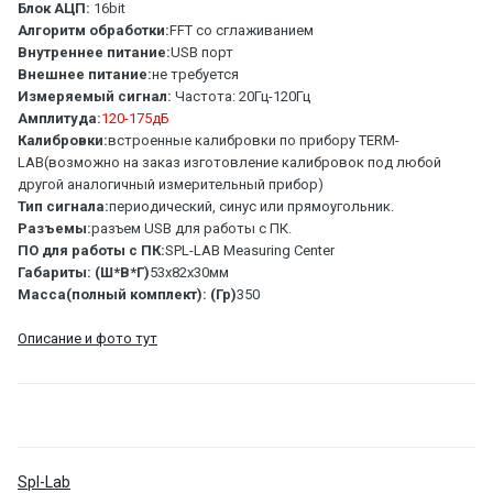
Блок АЦП:
16bit
Алгоритм обработки:
FFT со сглаживанием
Внутреннее питание:
USB порт
Внешнее питание:
не требуется
Измеряемый сигнал:
Частота: 20Гц-120Гц
Амплитуда:
120-175дБ
Калибровки:
встроенные калибровки по прибору TERM-
LAB(возможно на заказ изготовление калибровок под любой
другой аналогичный измерительный прибор)
Тип сигнала:
периодический, синус или прямоугольник.
Разъемы:
разъем USB для работы с ПК.
ПО для работы с ПК:
SPL-LAB Measuring Center
Габариты: (Ш*В*Г)
53х82х30мм
Масса(полный комплект): (Гр)
350
Описание и фото тут
Spl-Lab