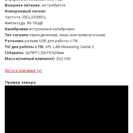
Внешнее питание:
не требуется
Измеряемый сигнал:
Частота: 20Гц-22000Гц
Амплитуда: 90-130дБ
Калибровки:
встроенные калибровки
Тип сигнала:
периодический, синус или прямоугольник.
Разъемы:
разъем USB для работы с ПК.
ПО для работы с ПК:
SPL-LAB Measuring Center 2
Габариты:
(Ш*В*Г) 20х197х20мм
Масса(полный комплект)
: (Гр) 350
Фото и описание тут
Пример замера