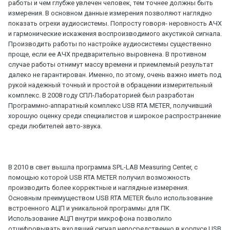
работы и чем глубже увлечен человек, тем точнее должны быть
измерения. В основном данные измерения позволяют наглядно
показать огрехи аудиосистемы. Попросту говоря- неровность АЧХ
и гармонические искажения воспроизводимого акустикой сигнала.
Производить работы по настройке аудиосистемы существенно
проще, если ее АЧХ предварительно выровнена. В противном
случае работы отнимут массу времени и приемлемый результат
далеко не гарантирован. Именно, по этому, очень важно иметь под
рукой надежный точный и простой в обращении измерительный
комплекс. В 2008 году СПЛ-Лабораторией был разработан
Программно-аппаратный комплекс USB RTA METER, получивший
хорошую оценку среди специалистов и широкое распространение
среди любителей авто-звука.
В 2010 в свет вышла программа SPL-LAB Measuring Center, с
помощью которой USB RTA METER получил возможность
производить более корректные и наглядные измерения.
Основным преимуществом USB RTA METER было использование
встроенного АЦП и уникальной программы для ПК.
Использование АЦП внутри микрофона позволило
отцифровывать входящий сигнал непосредственно в корпусе USB