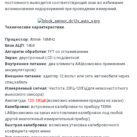
постоянного выводится соответствующий знак во избежание
возникновения недоразумений при проведении измерений.
Технические характеристики.
Процессор:
Atmel- 16MHz
Блок АЦП:
14bit
Алгоритм обработки:
FFT со сглаживанием
Экран:
двустрочный LCD с подсветкой
Внутреннее питание:
два элемента АА(возможно применения
аккумуляторов)
Внешнее питание:
адаптер 12 вольт или сеть автомобиля через
спец кабель
Измеряемый сигнал:
Частота: 20Гц-120Гц(для низкочастотного
выносного сенсора)
Амплитуда:
120-180дБ
(возможно изменение предела на заказ)
Калибровки:
встроенные калибровки по прибору TERM-
LAB(возможно на заказ изготовление калибровок под любой
другой аналогичный измерительный прибор)
Быстрая калибровка:
возможна утановка калибровочного
коэфицента через меню