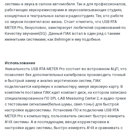
системы и звука в салоне автомобиля. Так и для профессионалов,
работающих звукорежиссерами в звукозаписывающих студиях,
концертных и театральных залах и радиостудиях. Тех, кто работе
со звуком посвятил всю жизнь. Стоит отметить, что USB RTA
METER Pro, безусловно, заинтересует любителей соревнований по
Качеству звучания(SQ). Данный ПАК встал в один ряд с такими
именитыми системами, как Behringer и ему подобные.
Использование
Уникальность USB RTA METER Pro состоит во встроенном АЦП, что
позволяет без дополнительных калибровок производить точный
и быстрый замер и анализ акустических систем, ПАК
подключается напрямую к компьютеру, минуя звуковую карту. В
комплекте поставки ПАК идет компакт-диск, на котором записано
специализированное ПО SPL-LAB Measuring Center 2, и аудио-треки
с тестовыми сигналами(белые шумы, свип-тоны) для быстрой
настройки аудиосистемы. Установив ПО и подключив USB RTA
METER Pro к компьютеру, пользователь сможет быстро измерить
АЧХ системы. А в последующем, вводя корректировки в
настройки аудио системы, быстро измерять АЧХ и сравнивать с