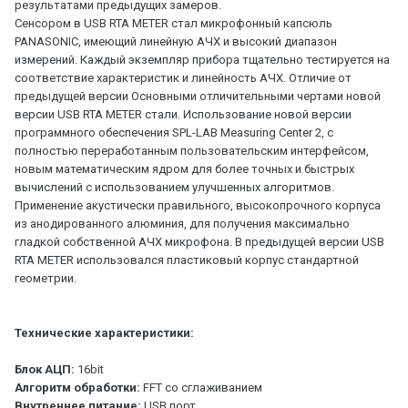
результатами предыдущих замеров.
Сенсором в USB RTA METER стал микрофонный капсюль
PANASONIC, имеющий линейную АЧХ и высокий диапазон
измерений. Каждый экземпляр прибора тщательно тестируется на
соответствие характеристик и линейность АЧХ. Отличие от
предыдущей версии Основными отличительными чертами новой
версии USB RTA METER стали. Использование новой версии
программного обеспечения SPL-LAB Measuring Center 2, с
полностью переработанным пользовательским интерфейсом,
новым математическим ядром для более точных и быстрых
вычислений с использованием улучшенных алгоритмов.
Применение акустически правильного, высокопрочного корпуса
из анодированного алюминия, для получения максимально
гладкой собственной АЧХ микрофона. В предыдущей версии USB
RTA METER использовался пластиковый корпус стандартной
геометрии.
Технические характеристики:
Блок АЦП:
16bit
Алгоритм обработки:
FFT со сглаживанием
Внутреннее питание:
USB порт