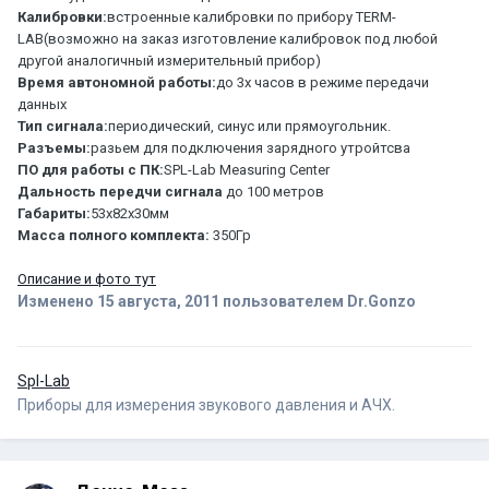
Калибровки:
встроенные калибровки по прибору TERM-
LAB(возможно на заказ изготовление калибровок под любой
другой аналогичный измерительный прибор)
Время автономной работы:
до 3х часов в режиме передачи
данных
Тип сигнала:
периодический, синус или прямоугольник.
Разъемы:
разьем для подключения зарядного утройтсва
ПО для работы с ПК:
SPL-Lab Measuring Center
Дальность передчи сигнала
до 100 метров
Габариты:
53х82х30мм
Масса полного комплекта:
350Гр
Описание и фото тут
Изменено
15 августа, 2011
пользователем Dr.Gonzo
Spl-Lab
Приборы для измерения звукового давления и АЧХ.