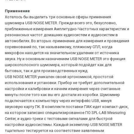
Применение
Хотелось бы выделить три основные сферы применения
шумомера USB NOISE METER. Прежде всего это, безусловно,
приближенные измерения Амплитудно-Частотных характеристик и
резонансных частот домашних аудиосистем и аудиосистем в
автомобилях. Во вторых -применение для измерения и проведения
соревнований по, так называемому, пляжному СПЛ, когда
микрофон находится на значительном удалении от источника
звука. Ну и основным назначением USB NOISE METER это функция
широкополосного шумомера, который подойдет как для
бытовых, так и для производственных нужд.
USB NOISE METER уникален своей эргономикой, простотой
использования и установки. Прибор не требует дополнительной
настройки и калибровки и начнем измерения через считанные
минуты после того как вы его достали из коробки. Шумоммер
подключается к компьютеру через интерфейс USB, минуя
звуковую карту ПК. В комплекте поставки ПАК идет компакт-диск,
на котором записано специализированное ПО SPL-LAB Measuring
Center, и аудио-треки с тестовыми сигналами для быстрой
настройки аудиосистемы. Каждый экземпляр USB NOISE METER
тщательно тестируется на соответствие заявленным