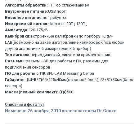
Алгоритм обработки:
FFT со сглаживанием
Внутреннее питание:
USB порт
Внешнее питание:
не требуется
Измеряемый сигнал:
Частота: 20Гц-120Гц
Амплитуда:
120-175дБ
Калибровки:
встроенные калибровки по прибору TERM-
LAB(возможно на заказ изготовление калибровок под любой
другой аналогичный измерительный прибор)
Тип сигнала:
периодический, синус или прямоугольник.
Разъемы:
разъем USB для работы с ПК, разъемы для
подключения сенсоров
ПО для работы с ПК:
SPL-LAB Measuring Center
Габариты: (Ш*В*Г)
65x125x40мм(основной блок), 53х82х30мм(блок
сенсора)
Масса(полный комплект): (Гр)
500
Описание и фото тут
Изменено
26 ноября, 2010
пользователем Dr.Gonzo