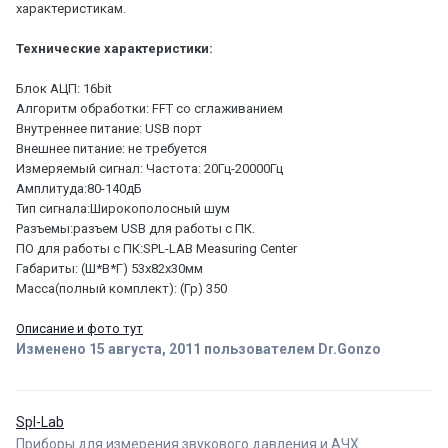
характеристикам.
Технические характеристики:
Блок АЦП: 16bit
Алгоритм обработки: FFT со сглаживанием
Внутреннее питание: USB порт
Внешнее питание: не требуется
Измеряемый сигнал: Частота: 20Гц-20000Гц
Амплитуда:80-140дБ
Тип сигнала:Широкополосный шум
Разъемы:разъем USB для работы с ПК.
ПО для работы с ПК:SPL-LAB Measuring Center
Габариты: (Ш*В*Г) 53х82х30мм
Масса(полный комплект): (Гр) 350
Описание и фото тут
Изменено
15 августа, 2011
пользователем Dr.Gonzo
Spl-Lab
Приборы для измерения звукового давления и АЧХ.