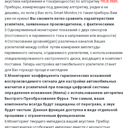
акустики напряжения и тока(мощности) по алгоритму
TRUE RMS
.
Приборы, измеряющие под данному алгоритму, редки и не
дешевы, но если у Ваc есть Smart Monitor,то такие приборы Вам
уже не нужны!
Вы сможете легко сравнить характеристики
усилителя, заявленные производителем, с фактическими.
3.Одновременный мониторинг показаний с двух сенсоров
(постоянного и переменного тока и напряжения или мощности)
4.Согласование уровней(gain) различных каналов Ваших
усилителей между собой путем измерения амплитуды
переменного сигнала, отдаваемого усилителем, с использованием
специализированного настроечного диска, входящего в комплект
поставки. Теперь настройка автомобильного усилителя станет
для Вас гораздо проще и нагляднее.
5.Мониторинг коэффициента гармонических искажений
воспроизводимого сигнала для настройки автомобильных
магнитол и усилителей при помощи цифровой системы
определения искажения (Клипа) с использованием алгоритма
Быстрого Преобразования Фурье. Тем самым, ваши
компоненты всегда будут защищены от перегрева, а звук
будет чистым. Данная функция доступна в виде отдельной
прошивки с ограниченным функционалом.
6.Мониторинг текущего импеданса вашей акустики. Прибор
автоматически отображает импеданс вместе с мощностью