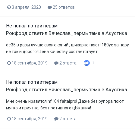
3 апреля, 2020
25 ответов
Не попал по твиттерам
Рокфорд
ответил
Вячеслав_пермь
тема в
Акустика
de35 в разы лучше своих копий , шикарно поют! 180уе за пару
не так и дорого! Цена качеству соответствует!
18 сентября, 2019
2 ответа
1
Не попал по твиттерам
Рокфорд
ответил
Вячеслав_пермь
тема в
Акустика
Мне очень нравятся hf104 faitalpro! Даже без рупора поют
мягко и приятно, без противного цЫкания!
18 сентября, 2019
2 ответа