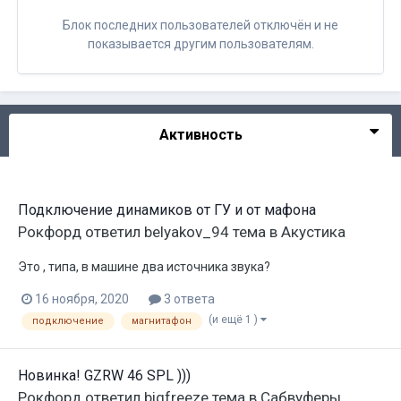
Блок последних пользователей отключён и не
показывается другим пользователям.
Активность
Подключение динамиков от ГУ и от мафона
Рокфорд
ответил
belyakov_94
тема в
Акустика
Это , типа, в машине два источника звука?
16 ноября, 2020
3 ответа
(и ещё 1 )
подключение
магнитафон
Новинка! GZRW 46 SPL )))
Рокфорд
ответил
bigfreeze
тема в
Сабвуферы