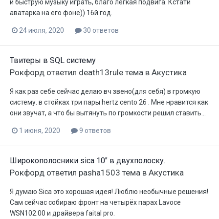
и быструю музыку играть, благо лёгкая подвига. Кстати
аватарка на его фоне)) 16й год.
24 июля, 2020
30 ответов
Твитеры в SQL систему
Рокфорд
ответил
death13rule
тема в
Акустика
Я как раз себе сейчас делаю вч звено(для себя) в громкую
систему. в стойках три пары hertz cento 26 . Мне нравится как
они звучат, а что бы вытянуть по громкости решил ставить...
1 июня, 2020
9 ответов
Широкополосники sica 10" в двухполоску.
Рокфорд
ответил
pasha1503
тема в
Акустика
Я думаю Sica это хорошая идея! Люблю необычные решения!
Сам сейчас собираю фронт на четырёх парах Lavoce
WSN102.00 и драйвера faital pro.