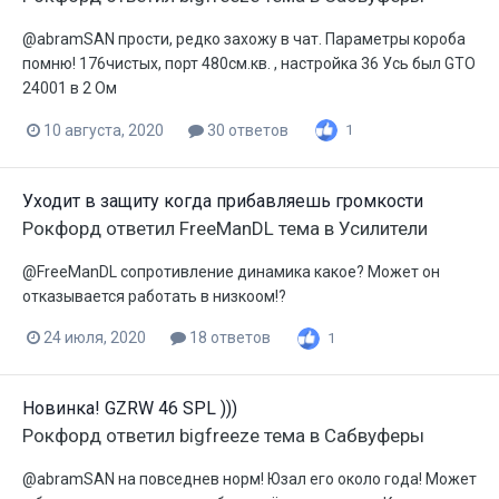
@abramSAN прости, редко захожу в чат. Параметры короба
помню! 176чистых, порт 480см.кв. , настройка 36 Усь был GTO
24001 в 2 Ом
10 августа, 2020
30 ответов
1
Уходит в защиту когда прибавляешь громкости
Рокфорд
ответил
FreeManDL
тема в
Усилители
@FreeManDL сопротивление динамика какое? Может он
отказывается работать в низкоом!?
24 июля, 2020
18 ответов
1
Новинка! GZRW 46 SPL )))
Рокфорд
ответил
bigfreeze
тема в
Сабвуферы
@abramSAN на повседнев норм! Юзал его около года! Может