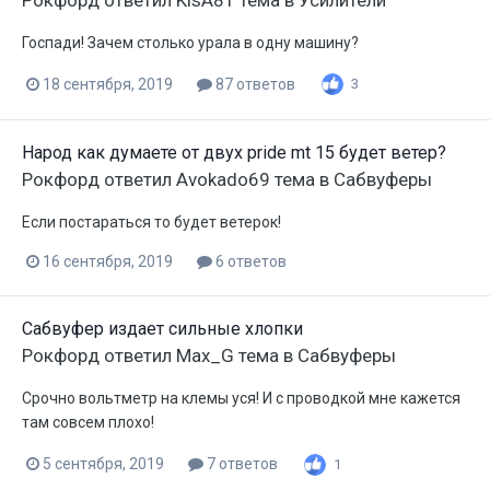
Рокфорд
ответил
KisA81
тема в
Усилители
Госпади! Зачем столько урала в одну машину?
18 сентября, 2019
87 ответов
3
Народ как думаете от двух pride mt 15 будет ветер?
Рокфорд
ответил
Avokado69
тема в
Сабвуферы
Если постараться то будет ветерок!
16 сентября, 2019
6 ответов
Сабвуфер издает сильные хлопки
Рокфорд
ответил
Max_G
тема в
Сабвуферы
Срочно вольтметр на клемы уся! И с проводкой мне кажется
там совсем плохо!
5 сентября, 2019
7 ответов
1