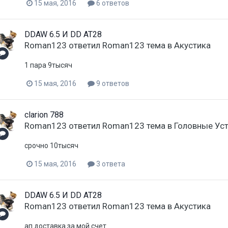
15 мая, 2016
6 ответов
DDAW 6.5 И DD AT28
Roman123
ответил
Roman123
тема в
Акустика
1 пара 9тысяч
15 мая, 2016
9 ответов
clarion 788
Roman123
ответил
Roman123
тема в
Головные Ус
срочно 10тысяч
15 мая, 2016
3 ответа
DDAW 6.5 И DD AT28
Roman123
ответил
Roman123
тема в
Акустика
ап доставка за мой счет