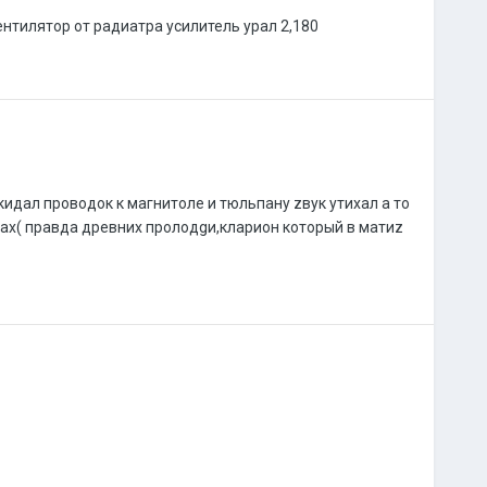
ентилятор от радиатра усилитель урал 2,180
кидал проводок к магнитоле и тюльпану zвук утиxал а то
аx( правда древниx пролодgи,кларион который в матиz