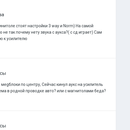
ва
инитоле стоят настройки 3 way и Norm) На самой
не так почему нету звука с аукса?( с сд играет) Сам
ю к усилителю
осы
а меgблоки по центру, Сейчас кинул аукс на усилитель
лема в родной проводке авто? или с магнитолами беда?
осы