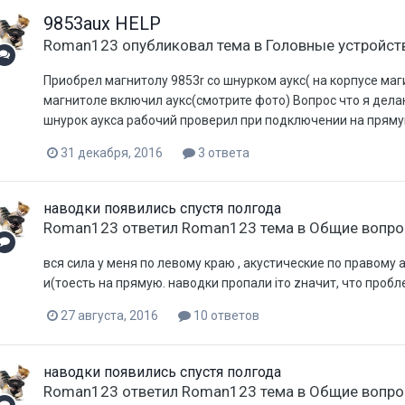
9853aux HELP
Roman123
опубликовал тема в
Головные устройст
Приобрел магнитолу 9853r со шнурком аукс( на корпусе маг
магнитоле включил аукс(смотрите фото) Вопрос что я делаю 
шнурок аукса рабочий проверил при подключении на пряму
31 декабря, 2016
3 ответа
наводки появились спустя полгода
Roman123
ответил
Roman123
тема в
Общие вопр
вся сила у меня по левому краю , акустические по правому 
и(тоесть на прямую. наводки пропали iто zначит, что проб
27 августа, 2016
10 ответов
наводки появились спустя полгода
Roman123
ответил
Roman123
тема в
Общие вопр