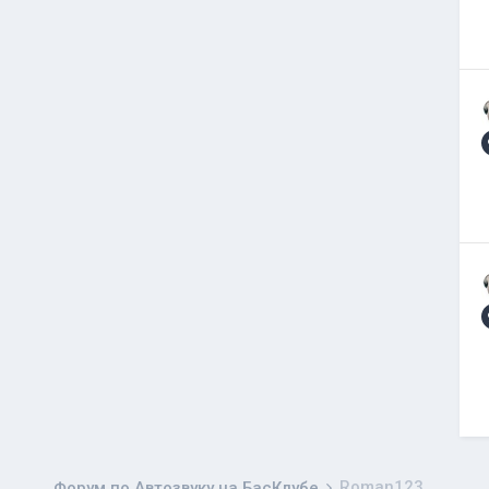
Roman123
Форум по Автозвуку на БасКлубе