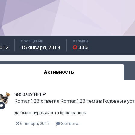
ПОСЕЩЕНИЕ
ОТЗЫВЫ
2012
15 января, 2019
33%
Активность
9853aux HELP
Roman123
ответил
Roman123
тема в
Головные уст
да был шнурок айнета бракованный
6 января, 2017
3 ответа