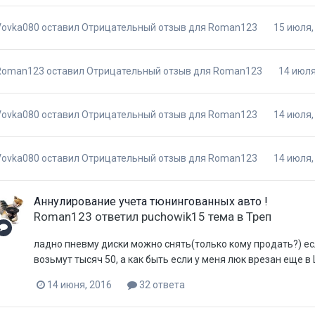
Vovka080
оставил Отрицательный отзыв для
Roman123
15 июля,
Roman123
оставил Отрицательный отзыв для
Roman123
14 июля
Vovka080
оставил Отрицательный отзыв для
Roman123
14 июля,
Vovka080
оставил Отрицательный отзыв для
Roman123
14 июля,
Аннулирование учета тюнингованных авто !
Roman123
ответил
puchowik15
тема в
Треп
ладно пневму диски можно снять(только кому продать?) ес
возьмут тысяч 50, а как быть если у меня люк врезан еще 
14 июня, 2016
32 ответа