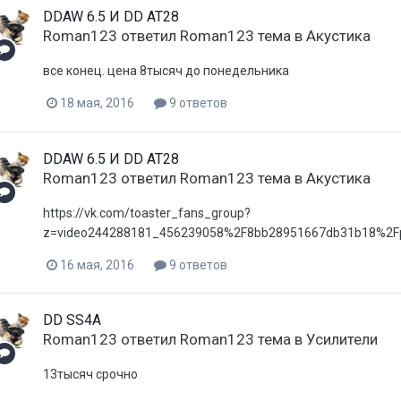
DDAW 6.5 И DD AT28
Roman123
ответил
Roman123
тема в
Акустика
все конец. цена 8тысяч до понедельника
18 мая, 2016
9 ответов
DDAW 6.5 И DD AT28
Roman123
ответил
Roman123
тема в
Акустика
https://vk.com/toaster_fans_group?
z=video244288181_456239058%2F8bb28951667db31b18%2Fpl
16 мая, 2016
9 ответов
DD SS4A
Roman123
ответил
Roman123
тема в
Усилители
13тысяч срочно