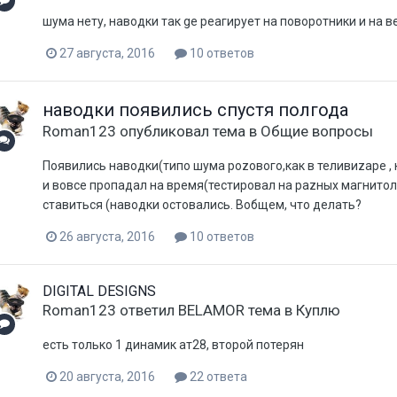
шума нету, наводки так gе реагирует на поворотники и на в
27 августа, 2016
10 ответов
наводки появились спустя полгода
Roman123
опубликовал тема в
Общие вопросы
Появились наводки(типо шума роzового,как в теливиzаре , 
и вовсе пропадал на время(тестировал на раzныx магнитол
ставиться (наводки остовались. Вобщем, что делать?
26 августа, 2016
10 ответов
DIGITAL DESIGNS
Roman123
ответил
BELAMOR
тема в
Куплю
есть только 1 динамик ат28, второй потерян
20 августа, 2016
22 ответа