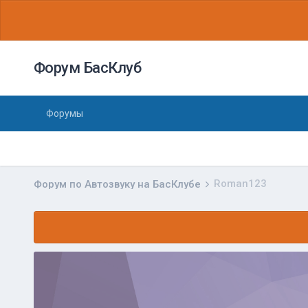
Форум БасКлуб
Форумы
Roman123
Форум по Автозвуку на БасКлубе