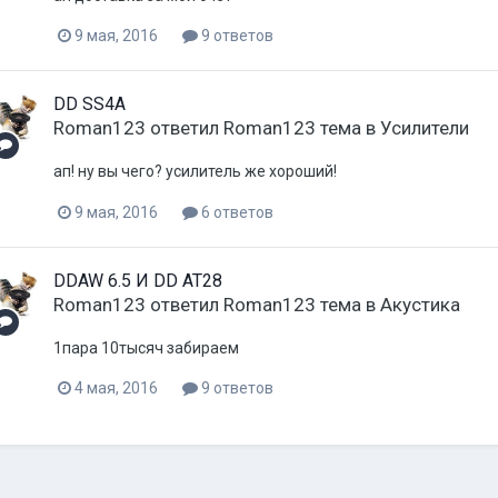
9 мая, 2016
9 ответов
DD SS4A
Roman123
ответил
Roman123
тема в
Усилители
ап! ну вы чего? усилитель же хороший!
9 мая, 2016
6 ответов
DDAW 6.5 И DD AT28
Roman123
ответил
Roman123
тема в
Акустика
1пара 10тысяч забираем
4 мая, 2016
9 ответов