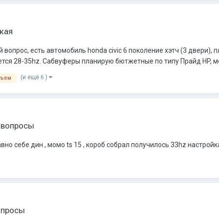
кая
вопрос, есть автомобиль honda civic 6 поколение хэтч (3 двери), п
ется 28-35hz. Сабвуферы планирую бютжетные по типу Прайд HP, мо
(и ещё 6 )
бъем
 вопросы
но себе дин , момо ts 15 , короб собрал получилось 33hz настройка
опросы