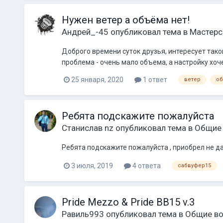
Нужен ветер а объёма нет!
Андрей_-45
опубликовал тема в
Мастерс
Доброго времени суток друзья, интересует такой 
проблема - очень мало объема, а настройку хоч
25 января, 2020
1 ответ
ветер
о
Ребята подскажите пожалуйста
Станислав nz
опубликовал тема в
Общие
Ребята подскажите пожалуйста , приобрел не дав
3 июля, 2019
4 ответа
сабвуфер15
Pride Mezzo & Pride BB15 v.3
Равиль993
опубликовал тема в
Общие в