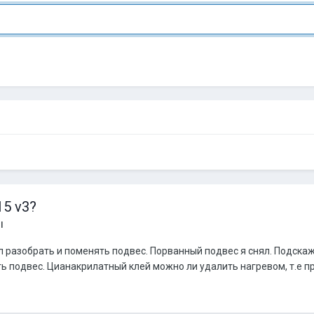
15 v3?
ы
 разобрать и поменять подвес. Порванный подвес я снял. Подска
 подвес. Цианакрилатный клей можно ли удалить нагревом, т.е п