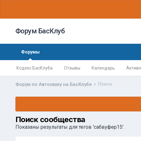
Форум БасКлуб
Форумы
Кодекс БасКлуба
Отзывы
Календарь
Активн
Поиск
Форум по Автозвуку на БасКлубе
Поиск сообщества
Показаны результаты для тегов 'сабвуфер15'.