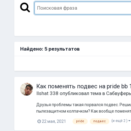
Найдено: 5 результатов
Как поменять подвес на pride bb 
Ilshat 338
опубликовал тема в
Сабвуфер
Друзья проблемы такая порвался подвес. Решил
пылезащитном колпачком? Как вообще поменять
(и ещё 2 )
22 мая, 2021
pride
подвес