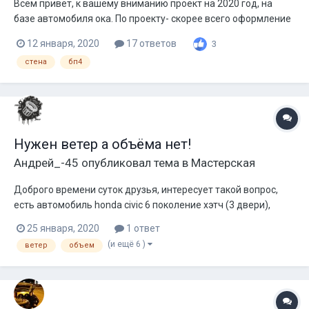
Всем привет, к вашему вниманию проект на 2020 год, на
базе автомобиля ока. По проекту- скорее всего оформление
будет стена бп4, по сабвуферам еще пока нет понимания,
12 января, 2020
17 ответов
3
будем экспериментировать. Что касаемо фронта, можно
стена
бп4
сказать что его нет, потому что будет всего одна пара сч и
вч. Теперь про сам...
Нужен ветер а объёма нет!
Андрей_-45
опубликовал тема в
Мастерская
Доброго времени суток друзья, интересует такой вопрос,
есть автомобиль honda civic 6 поколение хэтч (3 двери),
планирую засунуть туда 4x15 в стену, но есть огромная
25 января, 2020
1 ответ
проблема - очень мало объема, а настройку хочется 28-35hz.
(и ещё 6 )
ветер
объем
Сабвуферы планирую бютжетные по типу Прайд HP,
моноблоки 2 кикса тысячника...