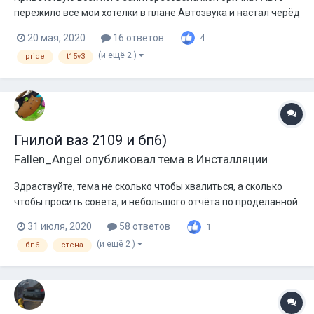
пережило все мои хотелки в плане Автозвука и настал черёд
стены, ну чтоб окончательно добить ее) По системе пока все
20 мая, 2020
16 ответов
4
будет так: Питание: Wps 253, две секции 40а титаната
(и ещё 2 )
pride
t15v3
Проводка: кг50 плюс и минус, и неизвестный провод...
Гнилой ваз 2109 и бп6)
Fallen_Angel
опубликовал тема в
Инсталляции
Здраствуйте, тема не сколько чтобы хвалиться, а сколько
чтобы просить совета, и небольшого отчёта по проделанной
работе. Куплен ваз 2109, первая машина и сразу под проект,
31 июля, 2020
58 ответов
1
денег мало, но стараемся. Машина гнилая вся, но деваться
(и ещё 2 )
бп6
стена
некуда, делаю своими силами как могу. По составу системы -
это бп...