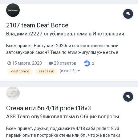
2107 team Deaf Bonce
Владимир2227
опубликовал тема в
Инсталляции
Всем привет. Наступает 2020г и соответственно новый
автозвуковой сезон? Тема по этим жигулям уже есть в
инсталяциях. Но новый сезон и конкретные переделки с авто
15 марта, 2020
29 ответов
2
заставляют сделать новую историю ? Нахожусь я в Тверской
(и ещё 8 )
deafbonce
автозвук
области город Кимры, это когда до МСК ближе чем до Твери
? По авто кратко:...
Стена или бп 4/18 pride t18v3
ASB Team
опубликовал тема в
Общие вопросы
Всем привет, друзья, подскажите 4/18 саба pride t18 v3
первый опыт в постройке стены или бп , что же все таки