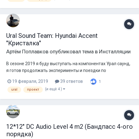
Двигатель, коробка и ходовка в идеале, как я и...
Ural Sound Team: Hyundai Accent
"Кристалка"
Артём Поплавков
опубликовал тема в
Инсталляции
В сезоне 2019 я буду выступать на компонентах Урал саунд,
я готов продолжать эксперименты и поездки по
соревнованиям. По составу системы планируется: ГУ: в
19 февраля, 2019
39 ответов
1
поисках Усь на ВЧ: DB 4.150 V.3 - 1 штука Усь миды: PT
(и ещё 4 )
ural
проект
2.1200F - 3 штуки Сабовое звено: URAL (Урал) Ul...
12*12" DC Audio Level 4 m2 (Бандпасс 4-ого
порядка)