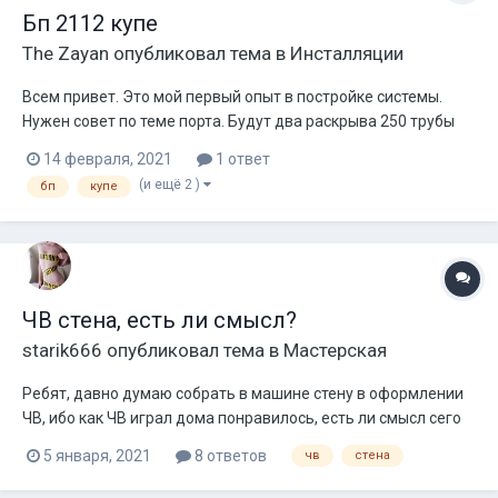
Бп 2112 купе
The Zayan
опубликовал тема в
Инсталляции
Всем привет. Это мой первый опыт в постройке системы.
Нужен совет по теме порта. Будут два раскрыва 250 трубы
какой длины делать трубу и что можно сделать с
14 февраля, 2021
1 ответ
нагрузочной стенкой порта? Акцент в основном на рез. По
(и ещё 2 )
бп
купе
системе 4хdb 305 и усь. 12900.1 Говорят что в моем случае
нужно нагрузить порты сд...
ЧВ стена, есть ли смысл?
starik666
опубликовал тема в
Мастерская
Ребят, давно думаю собрать в машине стену в оформлении
ЧВ, ибо как ЧВ играл дома понравилось, есть ли смысл сего
мероприятия? авто нету пока, предположительно ваз
5 января, 2021
8 ответов
чв
стена
2102/04