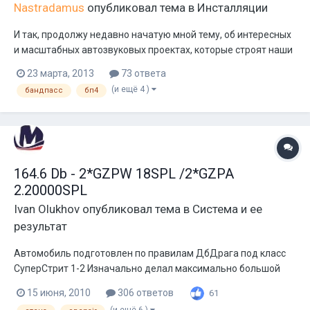
Nastradamus
опубликовал тема в
Инсталляции
И так, продолжу недавно начатую мной тему, об интересных
и масштабных автозвуковых проектах, которые строят наши
зарубежные коллеги. Этот уикенд посвятим вот этой
23 марта, 2013
73 ответа
занятной инсталляции: - 12 штук DC Audio Lvl 4 m2 12" - Два
(и ещё 4 )
бандпасс
бп4
DC Audio 9.0k - 11 штук XS power D1400 14v - Два Mechman...
164.6 Db - 2*GZPW 18SPL /2*GZPA
2.20000SPL
Ivan Olukhov
опубликовал тема в
Система и ее
результат
Автомобиль подготовлен по правилам ДбДрага под класс
СуперСтрит 1-2 Изначально делал максимально большой
ящик, который возможно было туда уместить, в итоге вышло
15 июня, 2010
306 ответов
61
500 литров чистого объема. Боевая частота 74 Гц.
(и ещё 6 )