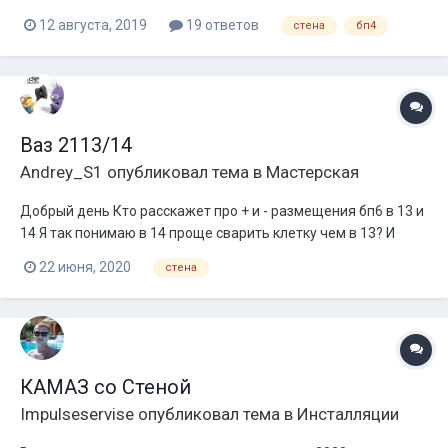
лучше, на что хватит объема ??? Ваз2114
12 августа, 2019
19 ответов
стена
бп4
Ваз 2113/14
Andrey_S1
опубликовал тема в
Мастерская
Добрый день Кто расскажет про + и - размещения бп6 в 13 и
14 Я так понимаю в 14 проще сварить клетку чем в 13? И
полезного объема больше в 14 из за средней стойки
22 июня, 2020
стена
смещенной вперёд? И какие ещё подводные камни?
КАМАЗ со Стеной
Impulseservise
опубликовал тема в
Инсталляции