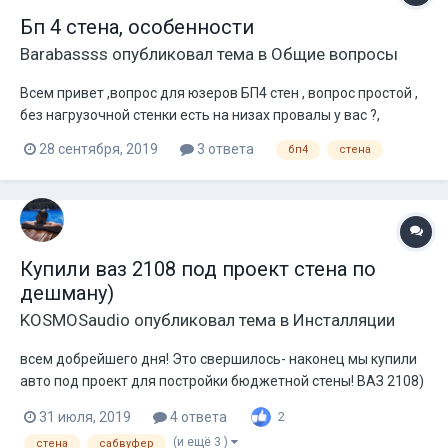
Бп 4 стена, особенности
Barabassss
опубликовал тема в
Общие вопросы
Всем привет ,вопрос для юзеров БП4 стен , вопрос простой ,
без нагрузочной стенки есть на низах провалы у вас ?,
Просто сейчас строю стену , нагрузочных нет, зя 170 литров
28 сентября, 2019
3 ответа
бп4
стена
4х15 sq hds 315, ниже 40 гц дикий спад, изменит ли ситуацию
установка нагрузочных? Просто до установки нагрузочных
еще долго, а...
Купили ваз 2108 под проект стена по
дешману)
KOSMOSaudio
опубликовал тема в
Инсталляции
всем добрейшего дня! Это свершилось- наконец мы купили
авто под проект для постройки бюджетной стены! ВАЗ 2108)
Машина уже есть на драйве-
31 июля, 2019
4 ответа
2
www.drive2.ru/r/lada/2108/534910758719324413/
(и ещё 3 )
стена
сабвуфер
Обязательно подпишитесь Восьмерка 2002 года, инжектор,