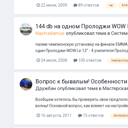
22 июня, 2009
89 ответов
чв
бп4
144 db на одном Пролоджи WOW L
Nastradamus
опубликовал тема в
Система
палим чемпионскую установку на финале EMMA да
один Пролоджи WOW Le 12" - 4 усилителя Проло
24 июля, 2008
100 ответов
тимпроло
Вопрос к бывалым! Особенности
Дружбан
опубликовал тема в
Мастерска
Вообщем хотелось бы проверить свои предполо
волны! Основной вопрос, как влияет на настройку
16 августа, 2011
15 ответов
denladen