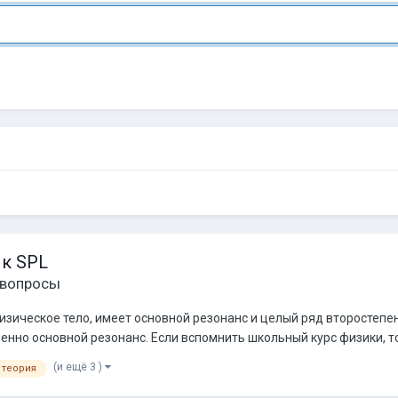
к SPL
вопросы
физическое тело, имеет основной резонанс и целый ряд второстепе
нно основной резонанс. Если вспомнить школьный курс физики, то м
(и ещё 3 )
теория