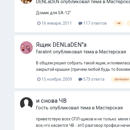
DENLaDEN
опубликовал тема в
Мастерск
Домик для SA-12"
16 января, 2011
117 ответов
чв
Ящик DENLaDEN"a
faralint
опубликовал тема в
Мастерская
В общем решил собрать такой ящик, и появилась
закрытой крышке (причем любой будь то боковина
15 ноября, 2009
573 ответа
denladen
и снова ЧВ
Гость опубликовал тема в
Мастерская
приветствую всех СПЛ-щиков и не только. меня 
все,что касается ЧВ - этО разговор профи,и на