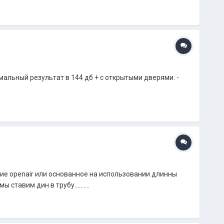
альный результат в 144 дб + с открытыми дверями. -
е openair или основанное на использовании длинны
тавим дин в трубу..........