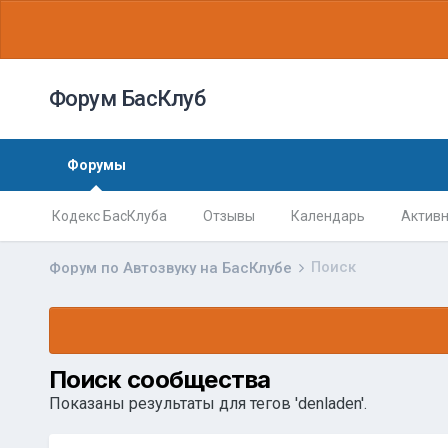
Форум БасКлуб
Форумы
Кодекс БасКлуба
Отзывы
Календарь
Активн
Поиск
Форум по Автозвуку на БасКлубе
Поиск сообщества
Показаны результаты для тегов 'denladen'.