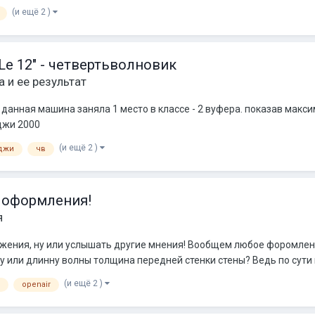
(и ещё 2 )
e 12" - четвертьволновик
 и ее результат
нная машина заняла 1 место в классе - 2 вуфера. показав максим
джи 2000
(и ещё 2 )
джи
чв
 оформления!
я
жения, ну или услышать другие мнения! Вообщем любое форомлени
 или длинну волны толщина передней стенки стены? Ведь по сути мы с
(и ещё 2 )
openair