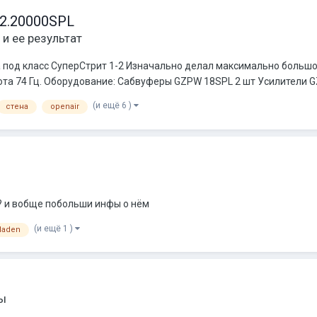
 2.20000SPL
и ее результат
од класс СуперСтрит 1-2 Изначально делал максимально большой
та 74 Гц. Оборудование: Сабвуферы GZPW 18SPL 2 шт Усилители GZ
(и ещё 6 )
стена
openair
?? и вобще побольши инфы о нём
(и ещё 1 )
laden
ы