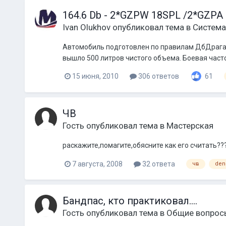
164.6 Db - 2*GZPW 18SPL /2*GZPA
Ivan Olukhov
опубликовал тема в
Система 
Автомобиль подготовлен по правилам ДбДрага п
вышло 500 литров чистого объема. Боевая часто
15 июня, 2010
306 ответов
61
ЧВ
Гость опубликовал тема в
Мастерская
раскажите,помагите,обясните как его считать?
7 августа, 2008
32 ответа
чв
den
Бандпас, кто практиковал....
Гость опубликовал тема в
Общие вопрос