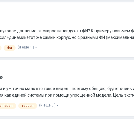
т звуковое давление от скорости воздуха в ФИ? К примеру возьмем
 усил+динамик+тот же самый корпус, но с разными ФИ (максимальная
(и ещё 1 )
фи
ая
 и уж точно мало кто такое видел... поэтому обещаю, будет очень
 как единой системы при помощи упрощенной модели. Цель экспере
(и ещё 3 )
enladen
теория