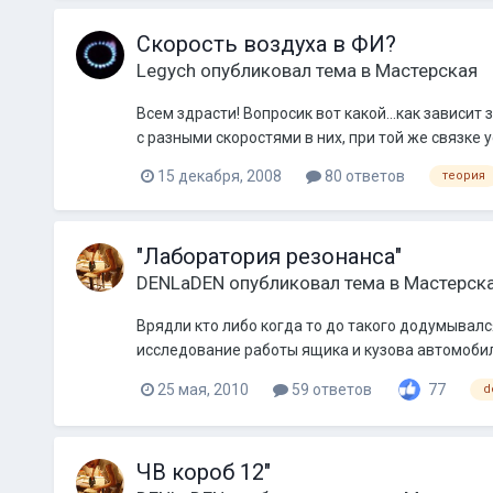
Скорость воздуха в ФИ?
Legych
опубликовал тема в
Мастерская
Всем здрасти! Вопросик вот какой...как зависи
с разными скоростями в них, при той же связке
15 декабря, 2008
80 ответов
теория
"Лаборатория резонанса"
DENLaDEN
опубликовал тема в
Мастерск
Врядли кто либо когда то до такого додумывался
исследование работы ящика и кузова автомобиля
25 мая, 2010
59 ответов
77
d
ЧВ короб 12"