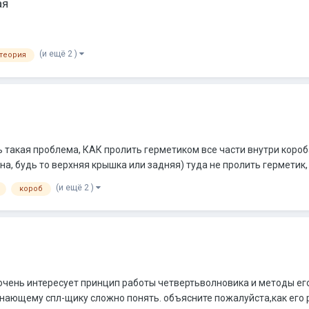
ая
(и ещё 2 )
теория
 такая проблема, КАК пролить герметиком все части внутри короба
, будь то верхняя крышка или задняя) туда не пролить герметик, по
(и ещё 2 )
короб
очень интересует принцип работы четвертьволновика и методы его
чинающему спл-щику сложно понять. объясните пожалуйста,как его