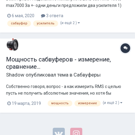
max7000 За +- одни деньги предложили два усилителя 1)
apocalypse 7800.1 2) stetsom 10500 Склоняюсь ко второму
6 мая, 2020
3 ответа
Вопрос: не сгорит ли саб от такого усилителя?)
(и ещё 2 )
сабвуфер
усилитель
Мощность сабвуферов - измерение,
сравнение...
Shadow
опубликовал тема в
Сабвуферы
Собственно говоря, вопрос - а как измерить RMS с целью
пусть не получить абсолютные значения, но хотя бы
сравнить? Мы пробовали измерять синусом. Пробовали
(и ещё 2 )
19 марта, 2019
мощность
измерение
синусы на Fs, пробовали синусы на Zmin, пробовали средний,
пробовали одинаковый для всех. Тут можно и не измерять
вовсе, чтобы...