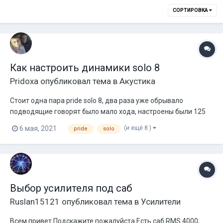
СОРТИРОВКА
Как настроить динамики solo 8
Pridoxa
опубликовал тема в
Акустика
Стоит одна пара pride solo 8, два раза уже обрывало
подводящие говорят было мало хода, настроены были 125
герц 4 порядком с мафона пионер, с верху распущены,
(и ещё 8 )
6 мая, 2021
pride
solo
эквалайзер был весь по нулям кроме частоты 80 герц она
была -6 , тонкомпенсация включена СЧ, srtrv включен 1.
Усилитель кватро xl мостами. Пос...
Выбор усилителя под саб
Ruslan15121
опубликовал тема в
Усилители
Всем привет Подскажите пожалуйста Есть саб RMS 4000,